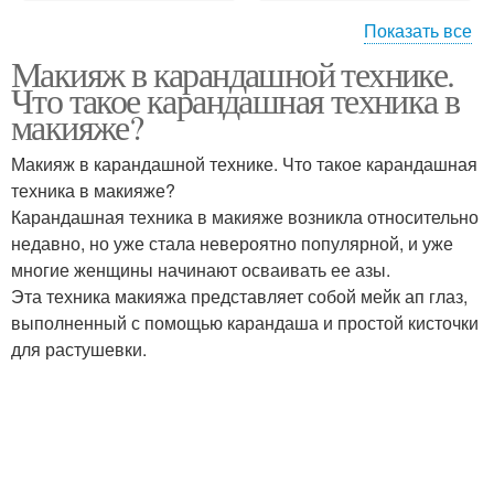
Показать все
Макияж в карандашной технике.
Вечерний макияж
Карандаши для макияжа
Что такое карандашная техника в
макияже?
Макияж в карандашной технике. Что такое карандашная
техника в макияже?
Техник в макияже-петле
Техник для макияжа
Карандашная техника в макияже возникла относительно
недавно, но уже стала невероятно популярной, и уже
многие женщины начинают осваивать ее азы.
Эта техника макияжа представляет собой мейк ап глаз,
Кошачий макияж
Карандашный макияж
выполненный с помощью карандаша и простой кисточки
для растушевки.
Диагональ в макияже
Макияж под прическу