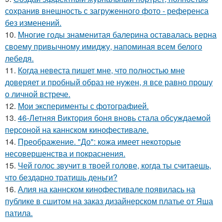
сохранив внешность с загруженного фото - референса
без изменений.
10.
Многие годы знаменитая балерина оставалась верна
своему привычному имиджу, напоминая всем белого
лебедя.
11.
Когда невеста пишет мне, что полностью мне
доверяет и пробный образ не нужен, я все равно прошу
о личной встрече.
12.
Мои эксперименты с фотографией.
13.
46-Летняя Виктория боня вновь стала обсуждаемой
персоной на каннском кинофестивале.
14.
Преображение. "До": кожа имеет некоторые
несовершенства и покраснения.
15.
Чей голос звучит в твоей голове, когда ты считаешь,
что бездарно тратишь деньги?
16.
Алия на каннском кинофестивале появилась на
публике в сшитом на заказ дизайнерском платье от Яша
патила.