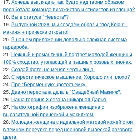
17.
Хочешь выглядеть так, будто над твоим образом
поработала команда визажистов и стилистов из глянца?
18.
Вы в статусе "Невеста"?
19.
Выпускной 2026: мы создаем образы "под Ключ" -
макияж + прическа открыто!
20.
В нашем приложении довольно сложная система
гардероба.
21.
Нежный и романтичный портрет молодой женщины,
100% сходство, утопающей в пышных розовых пионах.
22.
Создай фото, не меняя черты лица.
23.
Стереотипическое мышление. Хорошо или плохо?
24.
Про "Беременную" фотосъемку.
25.
Давно перестала делать "Свадебный Макияж".
26.
Наша героиня 3 сезона шикарная Дарья.
27.
На фотографии изображена женщина с
выразительной причёской и макияжем.
28.
Молодая женщина с идеальной матовой кожей стоит
в темном переулке перед неоновой вывеской розового
цвета.