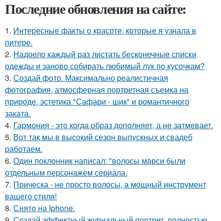
Последние обновления на сайте:
1.
Интересные факты о красоте, которые я узнала в
питере.
2.
Надоело каждый раз листать бесконечные списки
одежды и заново собирать любимый лук по кусочкам?
3.
Создай фото. Максимально реалистичная
фотография, атмосферная портретная съемка на
природе, эстетика "Сафари - шик" и романтичного
заката.
4.
Гармония - это когда образ дополняет, а не затмевает.
5.
Вот так мы в высокий сезон выпускных и свадеб
работаем.
6.
Один поклонник написал: "волосы марси были
отдельным персонажем сериала.
7.
Прическа - не просто волосы, а мощный инструмент
вашего стиля!
8.
Снято на Iphone.
9.
Создай эффектный журнальный портрет, полностью