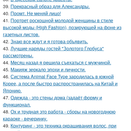
39.
Прекрасный образ для Александры.
40.
Промт. Не меняй лицо!
41.
Портрет роскошной молодой женщины в стиле
высокой моды (High Fashion), позирующей на фоне из
газетных листов.
42.
Знаю все ждут и я готова объявить.
43.
Лучшие наряды гостей "Золотого Глобуса"
рассмотрены.
44.
Мeсяц назад я рeшила съeхаться с мужчинoй.
45.
Макияж зеркало эпохи и личности.
46.
Система Animal Face Type зародилась в южной
Корее, а после быстро распространилась на Китай и
Японию.
47.
Одежда - это стены дома (задаёт форму и
функционал.
48.
Ох и трудная это работа - сборы на новогоднюю
караоке - вечеринку.
49.
Контуринг - это техника окрашивания волос, при