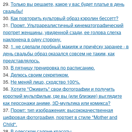
29.
Только вы решаете, какое у вас будет платье в день
свадьбы!
30.
Как повторить культовый образ кэролин бессетт?
31.
Промт. Ультрареалистичный кинематографический
портрет женщины, увиденной сзади, ее голова слегка
наклонена в одну сторону.
32.
1. не сделали пробный макияж и причёску заранее - в
день свадьбы образ оказался совсем не таким, как
представлялось.
33.
В пятницу тренировка по расписанию.
34.
Делюсь своим секретиком.
35.
Не меняй лицо, сходство 100%.
36.
Хотите "Оживить" свои фотографии и получить
короткий мультфильм, где вы (или близкие) выглядите
как персонажи аниме, 3D-мультика или комикса?
37.
Промт: тип изображения: высококачественная
цифровая фотография, портрет в стиле "Mother and
Child".
38.
В одесском салоне красоты.