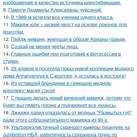
изображение в качестве источника идентификации.
9.
Памяти Людмилы Алексеевны чурсиной.
10.
В 1989-м исчезли все ученики одного класса.
11.
Макияж юли + низкий хвост на основе локонов для
красотки.
12.
Пейдж ниманн, живущая в образе Арианы гранде.
13.
Создай не меняя черты лица.
14.
Главные ошибки при подготовке к фотосессии в
студии.
15.
25 апреля я посетила показ новой коллекции модного
дома Annaivanova в Саратове, я осталась в восторге!
16.
Из уставшей блондинки в сияющую медную
королеву: магия стиля!
17.
Страшно делать яркий вечерний макияж, потому что
будет выглядеть грязно и подчеркнет все нюансы.
18.
Джиджи хадид отказалась от модных "Размытых губ"
ради этого соблазнительного макияжа из 90-х.
19.
Ультрареалистичный скриншот камеры поцелуев на
Jumbotron НБА, идентичность сохранена точно по