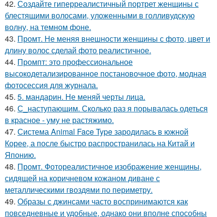
42.
Создайте гиперреалистичный портрет женщины с
блестящими волосами, уложенными в голливудскую
волну, на темном фоне.
43.
Промт. Не меняя внешности женщины с фото, цвет и
длину волос сделай фото реалистичное.
44.
Промпт: это профессиональное
высокодетализированное постановочное фото, модная
фотосессия для журнала.
45.
5. мандарин. Не меняй черты лица.
46.
С_наступающим. Сколько раз я порывалась одеться
в красное - уму не растяжимо.
47.
Система Animal Face Type зародилась в южной
Корее, а после быстро распространилась на Китай и
Японию.
48.
Промт. Фотореалистичное изображение женщины,
сидящей на коричневом кожаном диване с
металлическими гвоздями по периметру.
49.
Образы с джинсами часто воспринимаются как
повседневные и удобные, однако они вполне способны