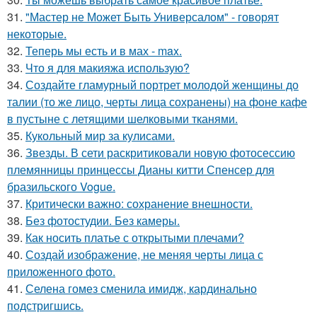
31.
"Мастер не Может Быть Универсалом" - говорят
некоторые.
32.
Теперь мы есть и в мах - max.
33.
Что я для макияжа использую?
34.
Создайте гламурный портрет молодой женщины до
талии (то же лицо, черты лица сохранены) на фоне кафе
в пустыне с летящими шелковыми тканями.
35.
Кукольный мир за кулисами.
36.
Звезды. В сети раскритиковали новую фотосессию
племянницы принцессы Дианы китти Спенсер для
бразильского Vogue.
37.
Критически важно: сохранение внешности.
38.
Без фотостудии. Без камеры.
39.
Как носить платье с открытыми плечами?
40.
Создай изображение, не меняя черты лица с
приложенного фото.
41.
Селена гомез сменила имидж, кардинально
подстригшись.