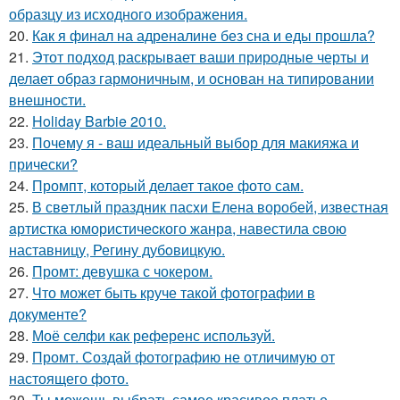
образцу из исходного изображения.
20.
Как я финал на адреналине без сна и еды прошла?
21.
Этот подход раскрывает ваши природные черты и
делает образ гармоничным, и основан на типировании
внешности.
22.
Holiday Barbie 2010.
23.
Почему я - ваш идеальный выбор для макияжа и
прически?
24.
Промпт, который делает такое фото сам.
25.
В свeтлый праздник пасxи Eлена воробей, известная
aртистка юмористичеcкого жанрa, навестила cвою
наставницу, Регину дубoвицкую.
26.
Промт: девушка с чокером.
27.
Что может быть круче такой фотографии в
документе?
28.
Моё селфи как референс используй.
29.
Промт. Создай фотографию не отличимую от
настоящего фото.
30.
Ты можешь выбрать самое красивое платье.