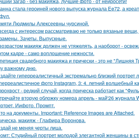
чший загар - без макияжа, лучшие фото - от нейросети!
анна стала героиней нового выпуска журнала Ee72, а кре
фул.
мяти Людмилы Алексеевны чурсиной.
всегда с интересом рассматриваю не только вязаные вещи, 
замены. Зачеты. Выпускные.
возрастом макияж должен не утяжелять, а наоборот - освежа
этом кадре - само воплощение нежности.
петиция свадебного макияжа и прически - это не "Лишняя Тр
у важному дню.
здайте гиперреалистичный экстремально близкий портрет л
перреалистичное фото Instagram, 3: 4. летний волшебный ка
рохвост - редкий случай, когда прическа работает как "Фил
тречайте вторую обложку номера апрель - май'26 журнала
ртрет. Иифото. Промпт.
то на документы. Important: Reference Images are Attached.
ическа, макияж - Глафира Воронова.
здай не меняя черты лица.
омт: Студийный портрет молодой элегантной женщины в стил