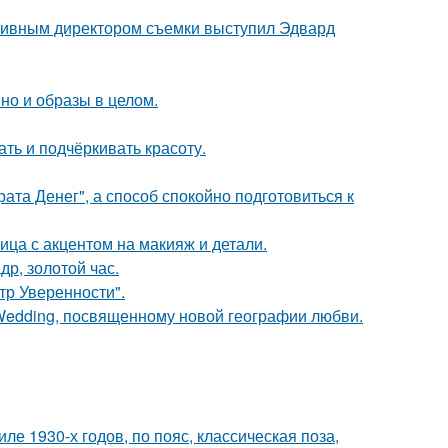
ативным директором съемки выступил Эдвард
но и образы в целом.
ть и подчёркивать красоту.
ата Денег", а способ спокойно подготовиться к
ица с акцентом на макияж и детали.
др, золотой час.
ьтр Уверенности".
 Wedding, посвященному новой географии любви.
е 1930-х годов, по пояс, классическая поза,