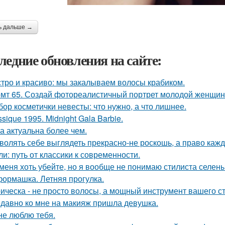
ь дальше →
ледние обновления на сайте:
тро и красиво: мы закалываем волосы крабиком.
мт 65. Создай фотореалистичный портрет молодой женщины 
бор косметички невесты: что нужно, а что лишнее.
ssique 1995. Midnight Gala Barbie.
а актуальна более чем.
волять себе выглядеть прекрасно-не роскошь, а право каж
ли: путь от классики к современности.
меня хоть убейте, но я вообще не понимаю стилиста селены
ормашка. Летняя прогулка.
ическа - не просто волосы, а мощный инструмент вашего ст
давно ко мне на макияж пришла девушка.
не люблю тебя.