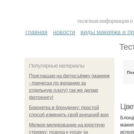
полезная информация о 
главная
новости
виды макияжа и пр
Тес
Популярные материалы
По
Приглашаю на фотосъёмку (макияж
- прическа по желанию за
отдельную плату) так же делаю
фотокнигу!
Цве
Брюнетка в блондинку: простой
способ изменить свой внешний вид
Блонд
макия
Мелкое мелирование на короткую
испол
стрижку: подход к уходу за