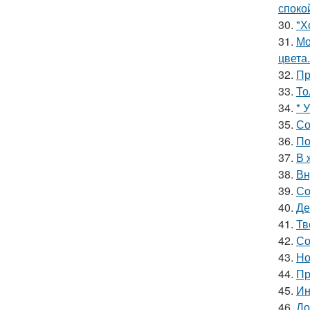
споко
30.
"Х
31.
Мо
цвета.
32.
Пр
33.
То
34.
* 
35.
Со
36.
По
37.
В 
38.
Вн
39.
Со
40.
Де
41.
Тв
42.
Со
43.
Но
44.
Пр
45.
Ин
46.
До