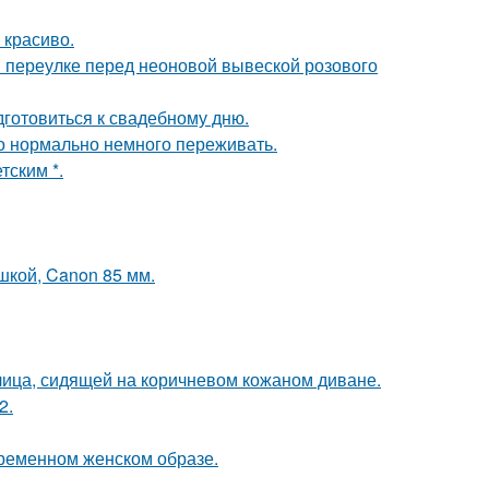
 красиво.
 переулке перед неоновой вывеской розового
готовиться к свадебному дню.
это нормально немного переживать.
тским *.
шкой, Canon 85 мм.
ица, сидящей на коричневом кожаном диване.
2.
ременном женском образе.