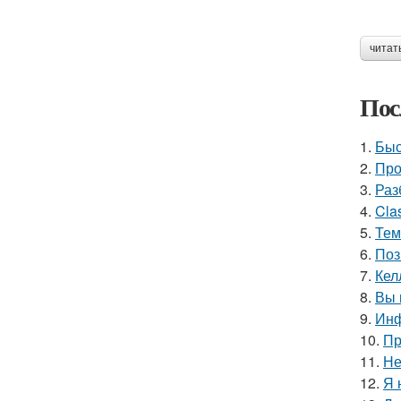
читат
Пос
1.
Быс
2.
Про
3.
Раз
4.
Cla
5.
Тем
6.
Поз
7.
Кел
8.
Вы 
9.
Инф
10.
Пр
11.
Не
12.
Я 