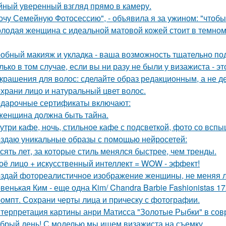
йный уверенный взгляд прямо в камеру.
очу Семейную Фотосессию", - объявила я за ужином: "чтобы
лодая женщина с идеальной матовой кожей стоит в темном
обный макияж и укладка - ваша возможность тщательно под
лько в том случае, если вы ни разу не были у визажиста - 
Украшения для волос: сделайте образ редакционным, а не де
храни лицо и натуральный цвет волос.
дарочные сертификаты включают:
женщина должна быть тайна.
утри кафе, ночь, стильное кафе с подсветкой, фото со вспы
здаю уникальные образы с помощью нейросетей:
сять лет, за которые стиль менялся быстрее, чем тренды.
оё лицо + искусственный интеллект = WOW - эффект!
здай фотореалистичное изображение женщины, не меняя л
венькая Ким - еще одна Kim/ Chandra Barbie Fashionistas 17
омпт. Сохрани черты лица и прическу с фотографии.
терпретация картины анри Матисса "Золотые Рыбки" в сов
брый день! С моделью мы ищем визажиста на съемку.