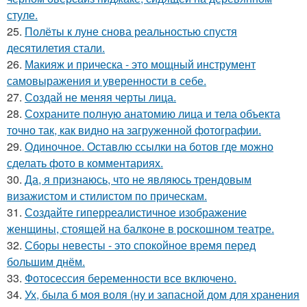
стуле.
25.
Полёты к луне снова реальностью спустя
десятилетия стали.
26.
Макияж и прическа - это мощный инструмент
самовыражения и уверенности в себе.
27.
Создай не меняя черты лица.
28.
Сохраните полную анатомию лица и тела объекта
точно так, как видно на загруженной фотографии.
29.
Одиночное. Оставлю ссылки на ботов где можно
сделать фото в комментариях.
30.
Да, я признаюсь, что не являюсь трендовым
визажистом и стилистом по прическам.
31.
Создайте гиперреалистичное изображение
женщины, стоящей на балконе в роскошном театре.
32.
Сборы невесты - это спокойное время перед
большим днём.
33.
Фотосессия беременности все включено.
34.
Ух, была б моя воля (ну и запасной дом для хранения