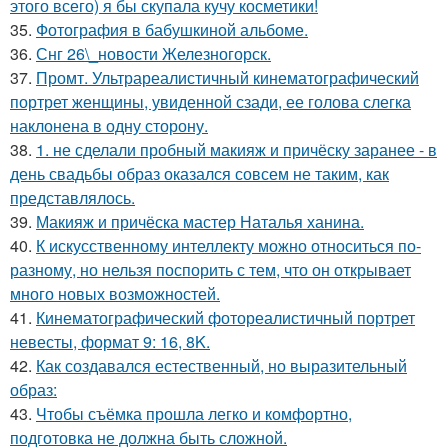
этого всего) я бы скупала кучу косметики!
35.
Фотография в бабушкиной альбоме.
36.
Снг 26\_новости Железногорск.
37.
Промт. Ультрареалистичный кинематографический
портрет женщины, увиденной сзади, ее голова слегка
наклонена в одну сторону.
38.
1. не сделали пробный макияж и причёску заранее - в
день свадьбы образ оказался совсем не таким, как
представлялось.
39.
Макияж и причёска мастер Наталья ханина.
40.
К искусственному интеллекту можно относиться по-
разному, но нельзя поспорить с тем, что он открывает
много новых возможностей.
41.
Кинематографический фотореалистичный портрет
невесты, формат 9: 16, 8K.
42.
Как создавался естественный, но выразительный
образ:
43.
Чтобы съёмка прошла легко и комфортно,
подготовка не должна быть сложной.