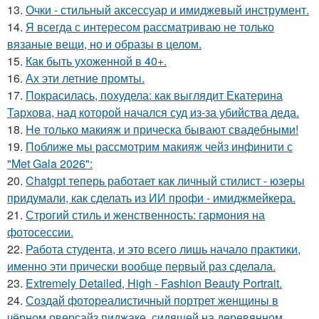
13.
Очки - стильный аксессуар и имиджевый инструмент.
14.
Я всегда с интересом рассматриваю не только
вязаные вещи, но и образы в целом.
15.
Как быть ухоженной в 40+.
16.
Ах эти летние промты.
17.
Покрасилась, похудела: как выглядит Екатерина
Тархова, над которой начался суд из-за убийства деда.
18.
He только макияж и прическа бывают свадебными!
19.
Поближе мы рассмотрим макияж чейз инфинити с
"Met Gala 2026":
20.
Chatgpt теперь работает как личный стилист - юзеры
придумали, как сделать из ИИ профи - имиджмейкера.
21.
Строгий стиль и женственность: гармония на
фотосессии.
22.
Работа студента, и это всего лишь начало практики,
именно эти прически вообще первый раз сделала.
23.
Extremely Detailed, High - Fashion Beauty Portrait.
24.
Создай фотореалистичный портрет женщины в
чёрном оверсайз пиджаке, сидящей на деревянном