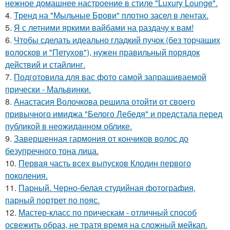
нежное домашнее настроение в стиле "Luxury Lounge".
4.
Тренд на "Мыльные Брови" плотно засел в лентах.
5.
Я с летними яркими вайбами на раздачу к вам!
6.
Чтобы сделать идеально гладкий пучок (без торчащих
волосков и "Петухов"), нужен правильный порядок
действий и стайлинг.
7.
Подготовила для вас фото самой запрашиваемой
прически - Мальвинки.
8.
Анастасия Волочкова решила отойти от своего
привычного имиджа "Белого Лебедя" и предстала перед
публикой в неожиданном облике.
9.
Завершенная гармония от кончиков волос до
безупречного тона лица.
10.
Первая часть всех выпусков Клодин первого
поколения.
11.
Парный. Черно-белая студийная фотография,
парный портрет по пояс.
12.
Мастер-класс по прическам - отличный способ
освежить образ, не тратя время на сложный мейкап.