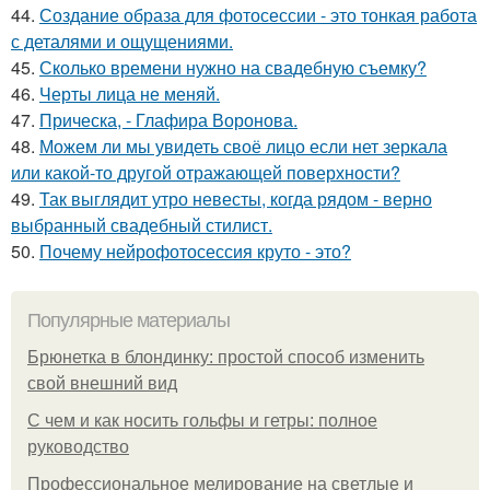
44.
Создание образа для фотосессии - это тонкая работа
с деталями и ощущениями.
45.
Сколько времени нужно на свадебную съемку?
46.
Черты лица не меняй.
47.
Прическа, - Глафира Воронова.
48.
Можем ли мы увидеть своё лицо если нет зеркала
или какой-то другой отражающей поверхности?
49.
Так выглядит утро невесты, когда рядом - верно
выбранный свадебный стилист.
50.
Почему нейрофотосессия круто - это?
Популярные материалы
Брюнетка в блондинку: простой способ изменить
свой внешний вид
С чем и как носить гольфы и гетры: полное
руководство
Профессиональное мелирование на светлые и