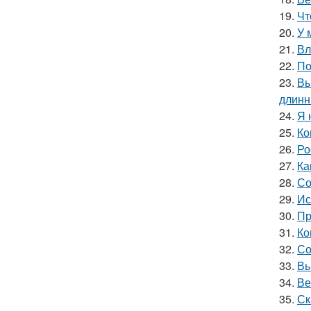
19.
Чт
20.
У 
21.
Вл
22.
По
23.
Вы
длинн
24.
Я 
25.
Ко
26.
Ро
27.
Ка
28.
Со
29.
Ис
30.
Пр
31.
Ко
32.
Со
33.
Вы
34.
Ве
35.
Ск