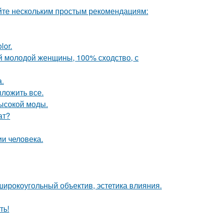
йте нескольким простым рекомендациям:
lor.
й молодой женщины, 100% сходство, с
.
ложить все.
высокой моды.
ат?
и человека.
широкоугольный объектив, эстетика влияния.
ть!