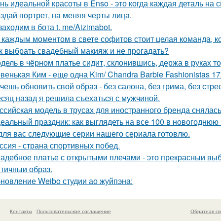
нь идеальной красоты в Enso - это когда каждая деталь на 
здай портрет, на меняя черты лица.
 заходим в бота t. me/Aizimabot.
 каждым моментом в свете софитов стоит целая команда, ко
к выбрать свадебный макияж и не прогадать?
дель в чёрном платье сидит, склонившись, держа в руках то
венькая Ким - еще одна Kim/ Chandra Barbie Fashionistas 17
чешь обновить свой образ - без салона, без грима, без стре
сяц назад я решила съехаться с мужчиной.
ссийская модель в трусах для иностранного бренда снялась
еальный праздник: как выглядеть на все 100 в новогоднюю 
для вас следующие серии нашего сериала готовлю.
ссия - страна спортивных побед.
адебное платье с открытыми плечами - это прекрасныи выбо
тичныи образ.
новление Weibo студии ао жуйпэна:
Контакты
Пользовательское соглашение
Обратная св