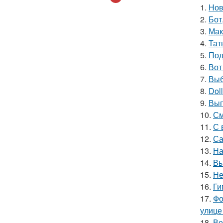
1.
Нов
2.
Бот
3.
Мак
4.
Тат
5.
Под
6.
Вот
7.
Выб
8.
Doll
9.
Вып
10.
См
11.
С 
12.
Са
13.
На
14.
Вы
15.
Не
16.
Ги
17.
Фо
улице
18.
Ве