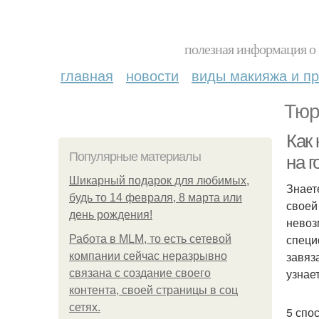
полезная информация о 
главная
новости
виды макияжа и пр
Тюр
Как
Популярные материалы
на г
Шикарный подарок для любимых,
Знает
будь то 14 февраля, 8 марта или
своей
день рождения!
невоз
специ
Работа в MLM, то есть сетевой
завяз
компании сейчас неразрывно
узнае
связана с создание своего
контента, своей страницы в соц
сетях.
5 спо