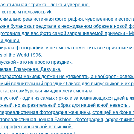
ая стильная стрижка - легко и уверенно.
, которым пользуюсь vk.
симально реалистичная фотография, чувственное и естест
ьяна буланова предстала в неожиданном образе в новой ф
готовила для вас фото самой запрашиваемой прически - М
 и дошли.
ирала фотографии, и не смогла поместить все приятные м
s of the World 1996.
ускной - это не просто праздник.
елая. Гламурная. Девушка.
возрастом макияж должен не утяжелять, а наоборот - освежа
мый волнительный праздник близко для выпускников и их р
стасья самбурская имидж к лету сменила.
пускной - один из самых ярких и запоминающихся дней в ж
жный, но выразительный образ для нашей юной невесты.
перреалистичная фотография женщины, стоящей на фоне го
тореалистичная ночная Fashion - фотография, эффект живог
 с профессиональной вспышкой.
сна - время для смелых перемен!