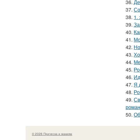
36.
Де
37.
Со
38.
1.
39.
За
40.
Ка
41.
Мо
42.
Но
43.
Хо
44.
Ме
45.
Ро
46.
Ид
47.
Я 
48.
Ро
49.
Св
роман
50.
Об
© 2026 Прическа и макияж