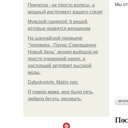
Мы от
Прическа - не просто волосы, а
мощный инструмент вашего стиля!
Мужской гардероб: 6 вещей,
которые нравятся женщинам
На шанхайской премьере
"Человека - Паука: Совершенно
Новый День" зендея выбрала не
просто очередной наряд, а
настоящий артефакт высокой
моды.
Dafunkystyle. Matrix neo.
Я помню мама, мне было пять,
любила бегать, рисовать.
читат
Пос