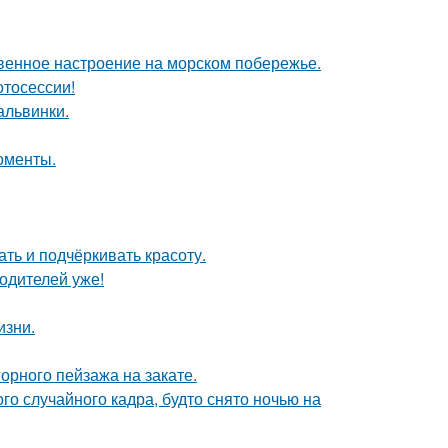
венное настроение на морском побережье.
отосессии!
альвинки.
оменты.
ть и подчёркивать красоту.
одителей уже!
изни.
рного пейзажа на закате.
о случайного кадра, будто снято ночью на