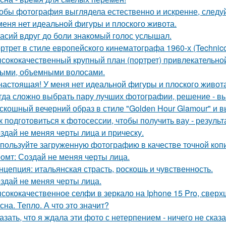
обы фотография выглядела естественно и искренне, следу
меня нет идеальной фигуры и плоского живота.
асий вдруг до боли знакомый голос услышал.
ртрет в стиле европейского кинематографа 1960-х (Technico
сококачественный крупный план (портрет) привлекательно
ыми, объемными волосами.
настоящая! У меня нет идеальной фигуры и плоского живота
гда сложно выбрать пару лучших фотографии, решение - вы
скошный вечерний образ в стиле "Golden Hour Glamour" и 
к подготовиться к фотосессии, чтобы получить вау - результ
здай не меняя черты лица и прическу.
пользуйте загруженную фотографию в качестве точной копи
омт: Создай не меняя черты лица.
нцепция: итальянская страсть, роскошь и чувственность.
здай не меняя черты лица.
сококачественное селфи в зеркало на Iphone 15 Pro, сверх
сна. Тепло. А что это значит?
азать, что я ждала эти фото с нетерпением - ничего не сказа