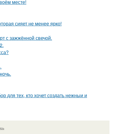
своём месте!
торая сияет не менее ярко!
рт с зажжённой свечой.
2.
сса?
.
ночь.
р для тех, кто хочет создать нежныи и
язь