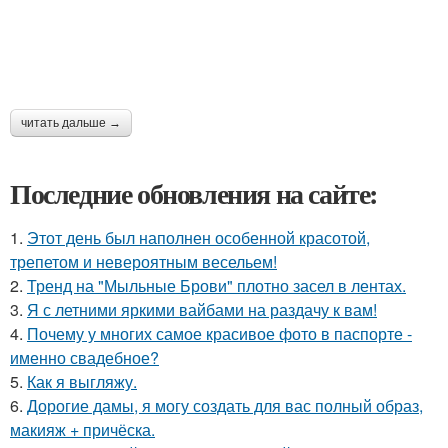
читать дальше →
Последние обновления на сайте:
1.
Этот день был наполнен особенной красотой,
трепетом и невероятным весельем!
2.
Тренд на "Мыльные Брови" плотно засел в лентах.
3.
Я с летними яркими вайбами на раздачу к вам!
4.
Почему у многих самое красивое фото в паспорте -
именно свадебное?
5.
Как я выгляжу.
6.
Дорогие дамы, я могу создать для вас полный образ,
макияж + причёска.