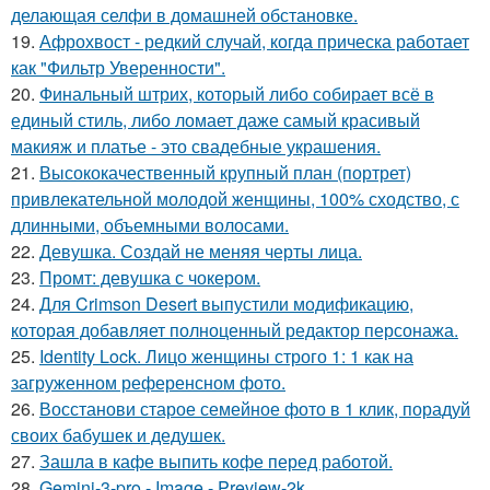
делающая селфи в домашней обстановке.
19.
Афрохвост - редкий случай, когда прическа работает
как "Фильтр Уверенности".
20.
Финальный штрих, который либо собирает всё в
единый стиль, либо ломает даже самый красивый
макияж и платье - это свадебные украшения.
21.
Высококачественный крупный план (портрет)
привлекательной молодой женщины, 100% сходство, с
длинными, объемными волосами.
22.
Девушка. Создай не меняя черты лица.
23.
Промт: девушка с чокером.
24.
Для Crimson Desert выпустили модификацию,
которая добавляет полноценный редактор персонажа.
25.
Identity Lock. Лицо женщины строго 1: 1 как на
загруженном референсном фото.
26.
Восстанови старое семейное фото в 1 клик, порадуй
своих бабушек и дедушек.
27.
Зашла в кафе выпить кофе перед работой.
28.
Gemini-3-pro - Image - Preview-2k.