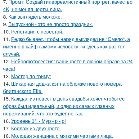
7.
Промт: Создай гиперреалистичный портрет, качество
4K, не меняя черты лица.
8.
Как выглядеть моложе.
9.
Выпускной - это не просто праздник.
10.
Репетиция с невестой.
11.
Редко бывает, чтобы наряд выглядел не "Смело", а
именно в кайф самому человеку - и здесь как раз тот
случай.
12.
Нейрофотосессия: ваши фото в любом образе за 24
часа!
13.
Мастер по гриму:
14.
Шикарная доджа кэт на обложке нового номера
британского Elle.
15.
Каждая из невест в день свадьбы хочет чтобы ее
образ был идеальный, и одно из самых главных
переживаний, что это будет не так.
16.
Уровень 3*. - Мур - р - р!
17.
Коллаж из двух фото.
18.
Молодая женщина с мягкими чертами лица,