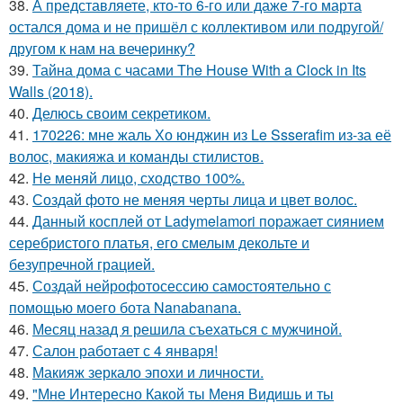
38.
А представляете, кто-то 6-го или даже 7-го марта
остался дома и не пришёл с коллективом или подругой/
другом к нам на вечеринку?
39.
Тайна дома с часами The House With a Clock in Its
Walls (2018).
40.
Делюсь своим секретиком.
41.
170226: мне жаль Хо юнджин из Le Ssserafim из-за её
волос, макияжа и команды стилистов.
42.
Не меняй лицо, сходство 100%.
43.
Создай фото не меняя черты лица и цвет волос.
44.
Данный косплей от Ladymelamori поражает сиянием
серебристого платья, его смелым декольте и
безупречной грацией.
45.
Создай нейрофотосессию самостоятельно с
помощью моего бота Nanabanana.
46.
Месяц назад я решила съехаться с мужчиной.
47.
Салон работает с 4 января!
48.
Макияж зеркало эпохи и личности.
49.
"Мне Интересно Какой ты Меня Видишь и ты