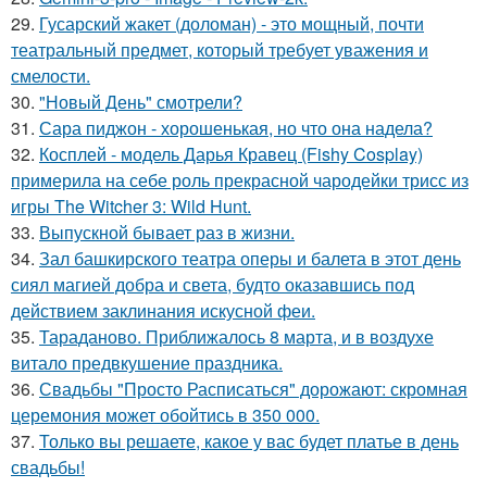
29.
Гусарский жакет (доломан) - это мощный, почти
театральный предмет, который требует уважения и
смелости.
30.
"Новый День" смотрели?
31.
Сара пиджон - хорошенькая, но что она надела?
32.
Косплей - модель Дарья Кравец (Fishy Cosplay)
примерила на себе роль прекрасной чародейки трисс из
игры The Witcher 3: Wild Hunt.
33.
Выпускной бывает раз в жизни.
34.
Зал башкирского театра оперы и балета в этот день
сиял магией добра и света, будто оказавшись под
действием заклинания искусной феи.
35.
Тараданово. Приближалось 8 марта, и в воздухе
витало предвкушение праздника.
36.
Свадьбы "Просто Расписаться" дорожают: скромная
церемония может обойтись в 350 000.
37.
Только вы решаете, какое у вас будет платье в день
свадьбы!