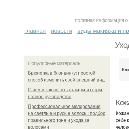
полезная информация о 
главная
новости
виды макияжа и пр
Ухо
Популярные материалы
Ко
Брюнетка в блондинку: простой
способ изменить свой внешний вид
С чем и как носить гольфы и гетры:
полное руководство
Кож
Профессиональное мелирование
Кожан
на светлые и русые волосы: подбор
себе 
правильного тона и ухода за
челов
волосами