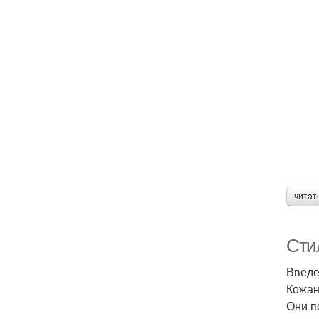
читат
Сти
Введ
Кожан
Они п