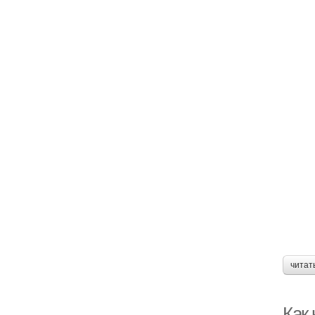
читат
Как