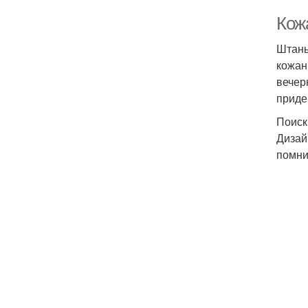
Кож
Штаны
кожан
вечер
приде
Поиск
Дизай
помнит