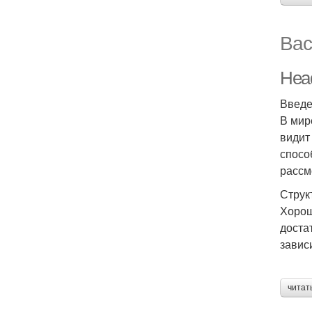
Вас
Head
Введ
В мир
видит
спосо
рассм
Струк
Хорош
доста
завис
читат