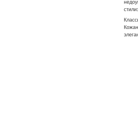
недоу
стили
Класс
Кожан
элега