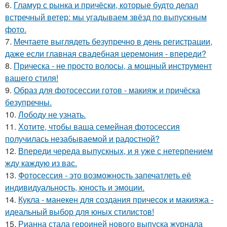
6.
Гламур с рынка и причёски, которые будто делал
встречный ветер: мы угадываем звёзд по выпускным
фото.
7.
Мечтаете выглядеть безупречно в день регистрации,
даже если главная свадебная церемония - впереди?
8.
Прическа - не просто волосы, а мощный инструмент
вашего стиля!
9.
Образ для фотосессии готов - макияж и причёска
безупречны.
10.
Лободу не узнать.
11.
Хотите, чтобы ваша семейная фотосессия
получилась незабываемой и радостной?
12.
Впереди череда выпускных, и я уже с нетерпением
жду каждую из вас.
13.
Фотосессия - это возможность запечатлеть её
индивидуальность, юность и эмоции.
14.
Кукла - манекен для создания причесок и макияжа -
идеальный выбор для юных стилистов!
15.
Рианна стала героиней нового выпуска журнала