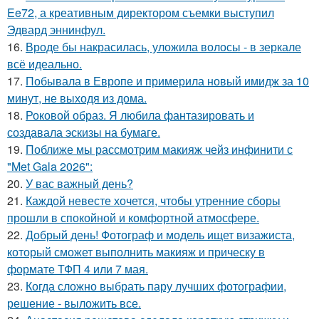
Ee72, а креативным директором съемки выступил
Эдвард эннинфул.
16.
Вроде бы накрасилась, уложила волосы - в зеркале
всё идеально.
17.
Побывала в Европе и примерила новый имидж за 10
минут, не выходя из дома.
18.
Роковой образ. Я любила фантазировать и
создавала эскизы на бумаге.
19.
Поближе мы рассмотрим макияж чейз инфинити с
"Met Gala 2026":
20.
У вас важный день?
21.
Каждой невесте хочется, чтобы утренние сборы
прошли в спокойной и комфортной атмосфере.
22.
Добрый день! Фотограф и модель ищет визажиста,
который сможет выполнить макияж и прическу в
формате ТФП 4 или 7 мая.
23.
Когда сложно выбрать пару лучших фотографии,
решение - выложить все.