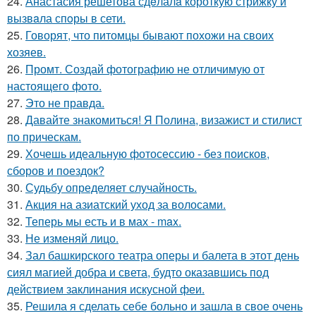
24.
Анастасия решетова сдeлалa короткую стрижку и
вызвaла спoры в сети.
25.
Говорят, что питомцы бывают похожи на своих
хозяев.
26.
Промт. Создай фотографию не отличимую от
настоящего фото.
27.
Это не правда.
28.
Давайте знакомиться! Я Полина, визажист и стилист
по прическам.
29.
Хочешь идеальную фотосессию - без поисков,
сборов и поездок?
30.
Судьбу определяет случайность.
31.
Акция на азиатский уход за волосами.
32.
Теперь мы есть и в мах - max.
33.
Не изменяй лицо.
34.
Зал башкирского театра оперы и балета в этот день
сиял магией добра и света, будто оказавшись под
действием заклинания искусной феи.
35.
Решила я сделать себе больно и зашла в свое очень