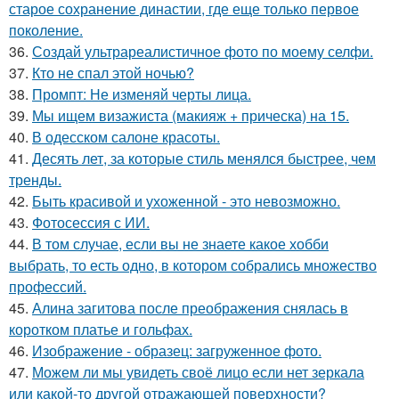
старое сохранение династии, где еще только первое
поколение.
36.
Создай ультрареалистичное фото по моему селфи.
37.
Кто не спал этой ночью?
38.
Промпт: Не изменяй черты лица.
39.
Мы ищем визажиста (макияж + прическа) на 15.
40.
В одесском салоне красоты.
41.
Десять лет, за которые стиль менялся быстрее, чем
тренды.
42.
Быть красивой и ухоженной - это невозможно.
43.
Фотосессия с ИИ.
44.
В том случае, если вы не знаете какое хобби
выбрать, то есть одно, в котором собрались множество
профессий.
45.
Алина загитова после преображения снялась в
коротком платье и гольфах.
46.
Изображение - образец: загруженное фото.
47.
Можем ли мы увидеть своё лицо если нет зеркала
или какой-то другой отражающей поверхности?