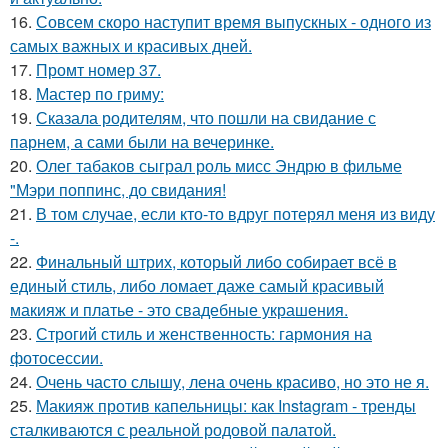
16.
Совсем скоро наступит время выпускных - одного из
самых важных и красивых дней.
17.
Промт номер 37.
18.
Мастер по гриму:
19.
Сказала родителям, что пошли на свидание с
парнем, а сами были на вечеринке.
20.
Олег табаков сыграл роль мисс Эндрю в фильме
"Мэри поппинс, до свидания!
21.
В том случае, если кто-то вдруг потерял меня из виду
-.
22.
Финальный штрих, который либо собирает всё в
единый стиль, либо ломает даже самый красивый
макияж и платье - это свадебные украшения.
23.
Строгий стиль и женственность: гармония на
фотосессии.
24.
Очень часто слышу, лена очень красиво, но это не я.
25.
Макияж против капельницы: как Instagram - тренды
сталкиваются с реальной родовой палатой.