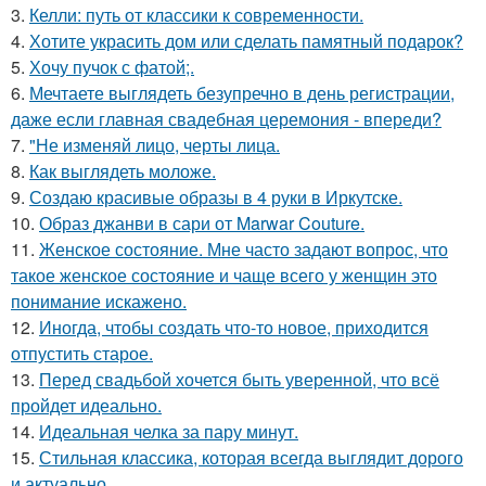
3.
Келли: путь от классики к современности.
4.
Хотите украсить дом или сделать памятный подарок?
5.
Хочу пучок с фатой;.
6.
Мечтаете выглядеть безупречно в день регистрации,
даже если главная свадебная церемония - впереди?
7.
"Не изменяй лицо, черты лица.
8.
Как выглядеть моложе.
9.
Создаю красивые образы в 4 руки в Иркутске.
10.
Образ джанви в сари от Marwar Couture.
11.
Женское состояние. Мне часто задают вопрос, что
такое женское состояние и чаще всего у женщин это
понимание искажено.
12.
Иногда, чтобы создать что-то новое, приходится
отпустить старое.
13.
Перед свадьбой хочется быть уверенной, что всё
пройдет идеально.
14.
Идеальная челка за пару минут.
15.
Стильная классика, которая всегда выглядит дорого
и актуально.