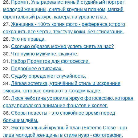
26.
Промпт. Ультрареалистичный студийный портрет
молодой женщины, снятый крупным планом, мягкий
фронтальный ракурс, камера на уровне глаз.
27.
Женщина - 100% копия фото - референса (строго
сохранить все черты, текстуру кожи, без стилизации.
28.
Это не правда.
29.
Сколько образов можно успеть снять за час?
30.
Что нужно мужчине, скажите.
31.
Набор Промптов для фотосессии.
32.
Подробнее о типажах.
33.
Судьбу определяет случайность.
34.
Лёгкая эстетика, утончённый стиль и искренние
эмоции, которые оживают в каждом кадре.
35.
Люся чеботина устроила яркую фотосессию, которая
сразу привлекла внимание фанатов и коллег.
36.
Сборы невесты - это спокойное время перед
большим днём.
37.
Экстремальный крупный план (Extreme Close - up)
лица молодой женщины в стиле нуар - фотографии.