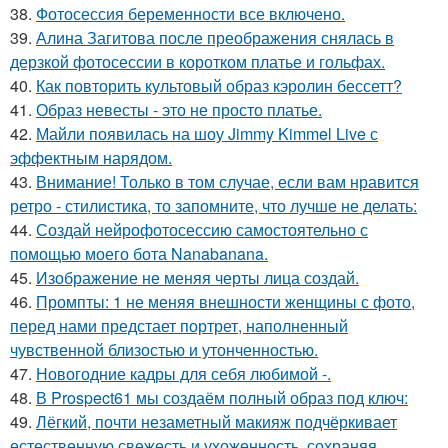
38.
Фотосессия беременности все включено.
39.
Алина Загитова после преображения снялась в
дерзкой фотосессии в коротком платье и гольфах.
40.
Как повторить культовый образ кэролин бессетт?
41.
Образ невесты - это не просто платье.
42.
Майли появилась на шоу Jimmy Kimmel Live с
эффектным нарядом.
43.
Внимание! Только в том случае, если вам нравится
ретро - стилистика, то запомните, что лучше не делать:
44.
Создай нейрофотосессию самостоятельно с
помощью моего бота Nanabanana.
45.
Изображение не меняя черты лица создай.
46.
Промпты: 1 не меняя внешности женщины с фото,
перед нами предстает портрет, наполненный
чувственной близостью и утонченностью.
47.
Новогодние кадры для себя любимой -.
48.
В Prospect61 мы создаём полный образ под ключ:
49.
Лёгкий, почти незаметный макияж подчёркивает
естественную свежесть и ухоженность, сохраняя