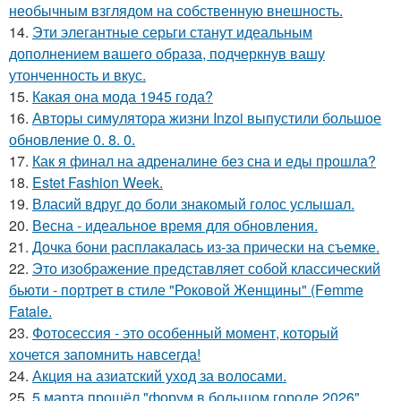
необычным взглядом на собственную внешность.
14.
Эти элегантные серьги станут идеальным
дополнением вашего образа, подчеркнув вашу
утонченность и вкус.
15.
Какая она мода 1945 года?
16.
Авторы симулятора жизни Inzoi выпустили большое
обновление 0. 8. 0.
17.
Как я финал на адреналине без сна и еды прошла?
18.
Estet Fashion Week.
19.
Власий вдруг до боли знакомый голос услышал.
20.
Весна - идеальное время для обновления.
21.
Дочка бони расплакалась из-за прически на съемке.
22.
Это изображение представляет собой классический
бьюти - портрет в стиле "Роковой Женщины" (Femme
Fatale.
23.
Фотосессия - это особенный момент, который
хочется запомнить навсегда!
24.
Акция на азиатский уход за волосами.
25.
5 марта прошёл "форум в большом городе 2026".