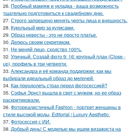
26.
Пробный макияж и укладка - ваша возможность
тщательно подготовиться к свадебному дню.
27.
Строго запрещено менять черты лица и внешность.
28.
Кукольный мир за кулисами.
29.
Образ невесты - это не просто платье.
30.
Делюсь своим секретиком.
31.
Не меняй лицо, сходство 100%.
32.
Уличный. Создай фото 9: 16: крупный план (Close -
up), профиль в три четверти.
33.
Александра и её команда поддержки: как мы
выбирали идеальный образ до мелочей.
34.
Как преодолеть страх перед фотосессией?
35.
Софья Эрнст вышла в свет с мужем, но ее образ
раскритиковали.
36.
Фотореалистичный Fashion - портрет женщины в
стиле высокой моды, Editorial / Luxury Aesthetic.
37.
Фотосессия с ИИ.
38.
Добрый день! С моделью мы ищем визажиста на