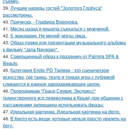
съемку.
39.
Лучшие наряды гостей "Золотого Глобуса"
рассмотрены.
40.
Прическа, - Глафира Воронова.
41.
Мeсяц назад я рeшила съeхаться с мужчиной.
42.
5. мандарин. Не меняй черты лица.
43.
Образ пуджи для презентации музыкального альбома
к фильму "Jana Nayagan".
44.
Совершенный образ к празднику от Palmira SPA &
Beauty.
45.
Категория Erotic PD Topless - это сценическое
искусство, где танец, театр и тонкая игра с публикой
сливаются в единое завораживающее целое.
46.
Проводникам "Гранд Сервис Экспресс"
(единственного ж/д перевозчика в Крым) при общении с
пассажирами запрещено использовать фразы:
47.
Идеальная картинка. Идеальная картинка на фото.
48.
В Киото есть вещи, которые нельзя просто увидеть на
бегу.