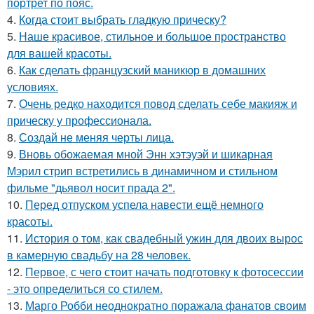
портрет по пояс.
4.
Когда стоит выбрать гладкую прическу?
5.
Наше красивое, стильное и большое пространство
для вашей красоты.
6.
Как сделать французский маникюр в домашних
условиях.
7.
Очень редко находится повод сделать себе макияж и
прическу у профессионала.
8.
Создай не меняя черты лица.
9.
Вновь обожаемая мной Энн хэтэуэй и шикарная
Мэрил стрип встретились в динамичном и стильном
фильме "дьявол носит прада 2".
10.
Перед отпуском успела навести ещё немного
красоты.
11.
История о том, как свадебный ужин для двоих вырос
в камерную свадьбу на 28 человек.
12.
Первое, с чего стоит начать подготовку к фотосессии
- это определиться со стилем.
13.
Марго Робби неоднократно поражала фанатов своим