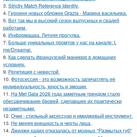
3.
Strictly Match Reference Identity.
4.
Героиня новых обложек Grazia - Марина васильева.
5.
Вот так мы в высокий сезон выпускных и свадеб
работаем.
6.
Информашка. Летняя прогулка.
7.
Больше уникальных промтов у нас на канале: t.
me/Dnsamai.
8.
Как сделать французский маникюр в домашних
условиях.
9.
Репетиция с невестой.
10.
Фотосессия - это возможность запечатлеть её
индивидуальность, юность и эмоции.
11.
На Met Gala 2026 года заметным трендом стало
обесцвечивание бровей, сделавшее их практически
незаметными.
12.
Очки - стильный аксессуар и имиджевый инструмент.
13.
Не меняя внешность и черты лица.
14.
Джиджи хадид отказалась от модных "Размытых губ"