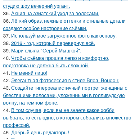
студию шоу вечерний ургант.
35.
Акция на азиатский уход за волосами.
36.
Лёгкий образ, нежные оттенки и стильные детали
создают особое настроение съёмки.
37.
Используй моё загруженное фото как основу.
38.
2016 - год, который перевернул всё.
39.
Мари слыла "Серой Мышкой".
40.
Чтобы съёмка прошла легко и комфортно,
подготовка не должна быть сложной.
41.
Не меняй лицо!
42.
Элегантная фотосессия в стиле Bridal Boudoir.
43.
Создайте гиперреалистичный портрет женщины с
блестящими волосами, уложенными в голливудскую
волну, на темном фоне.
44.
В том случае, если вы не знаете какое хобби
выбрать, то есть одно, в котором собрались множество
профессий.
45.
Добрый день редакторы!