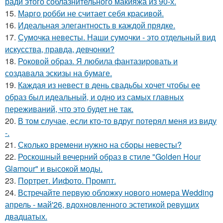
ради этого соблазнительного макияжа из 90-х.
15.
Марго робби не считает себя красивой.
16.
Идеальная элегантность в каждой прядке.
17.
Сумочка невесты. Наши сумочки - это отдельный вид
искусства, правда, девчонки?
18.
Роковой образ. Я любила фантазировать и
создавала эскизы на бумаге.
19.
Каждая из невест в день свадьбы хочет чтобы ее
образ был идеальный, и одно из самых главных
переживаний, что это будет не так.
20.
В том случае, если кто-то вдруг потерял меня из виду
-.
21.
Сколько времени нужно на сборы невесты?
22.
Роскошный вечерний образ в стиле "Golden Hour
Glamour" и высокой моды.
23.
Портрет. Иифото. Промпт.
24.
Встречайте первую обложку нового номера Wedding
апрель - май'26, вдохновленного эстетикой ревущих
двадцатых.