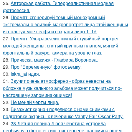
25.
Авторская работа. Гиперреалистичная модная
фотосессия.
26.
Промпт: сгенерируй темный монохромный
экстремально близкий макропортрет лица этой женщины
используя мое селфи и сохрани лицо 1: 1\\.
27.
Промпт. Ультрареалистичный студийный портрет
молодой женщины, снятый крупным планом, мягкий
фронтальный ракурс, камера на уровне глаз.
28.
Прическа, макияж - Глафира Воронова.
29.
Про "Беременную" фотосъемку.
30.
Iskra_ai идея.
31.
Звучит очень атмосферно - образ невесты на
обложке музыкального альбома может получиться по-
настоящему запоминающимся!
32.
Не меняй черты лица.
33.
Визажист кирнан поделиося с нами снимками с
подготовки актрисы к вечеринке Vanity Fair Oscar Party.
34.
28-Летняя певица Люся чеботина устроила
необычную фотосессию в интерьере, напоминающем