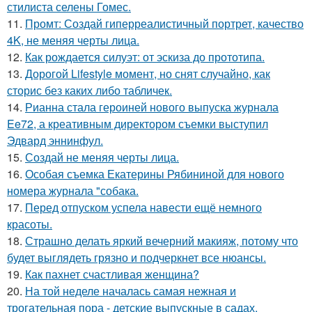
стилиста селены Гомес.
11.
Промт: Создай гиперреалистичный портрет, качество
4K, не меняя черты лица.
12.
Как рождается силуэт: от эскиза до прототипа.
13.
Дорогой Lifestyle момент, но снят случайно, как
сторис без каких либо табличек.
14.
Рианна стала героиней нового выпуска журнала
Ee72, а креативным директором съемки выступил
Эдвард эннинфул.
15.
Создай не меняя черты лица.
16.
Особая съемка Екатерины Рябининой для нового
номера журнала "собака.
17.
Перед отпуском успела навести ещё немного
красоты.
18.
Страшно делать яркий вечерний макияж, потому что
будет выглядеть грязно и подчеркнет все нюансы.
19.
Как пахнет счастливая женщина?
20.
На той неделе началась самая нежная и
трогательная пора - детские выпускные в садах.