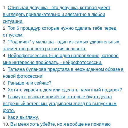
1.
Стильная девушка - это девушка, которая умеет
выглядеть привлекательно и элегантно в любои
ситуации.
2.
Топ 5 процедур которые нужно сделать тебе перед
отпуском.
3.
"Родничок" у малыша - один из самых удивительных
элементов раннего развития человека.
4.
Нейрофотосессии. Ещё одно направление, которое
мне интересно пробовать, - нейрофотосессии.
5.
Татьяна буланова предстала в неожиданном образе в
новой фотосессии!
6.
Раньше или сейчас?
7.
Хотите украсить дом или сделать памятный подарок?
8.
Гламур с рынка и причёски, которые будто делал
встречный ветер: мы угадываем звёзд по выпускным
фото.
9.
Как я выгляжу.
10.
Вы меня хоть убейте, но я вообще не понимаю