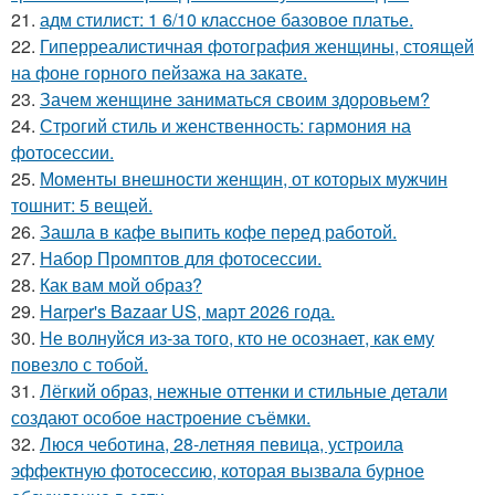
21.
адм стилист: 1 6/10 классное базовое платье.
22.
Гиперреалистичная фотография женщины, стоящей
на фоне горного пейзажа на закате.
23.
Зачем женщине заниматься своим здоровьем?
24.
Строгий стиль и женственность: гармония на
фотосессии.
25.
Моменты внешности женщин, от которых мужчин
тошнит: 5 вещей.
26.
Зашла в кафе выпить кофе перед работой.
27.
Набор Промптов для фотосессии.
28.
Как вам мой образ?
29.
Harper's Bazaar US, март 2026 года.
30.
Не волнуйся из-за того, кто не осознает, как ему
повезло с тобой.
31.
Лёгкий образ, нежные оттенки и стильные детали
создают особое настроение съёмки.
32.
Люся чеботина, 28-летняя певица, устроила
эффектную фотосессию, которая вызвала бурное