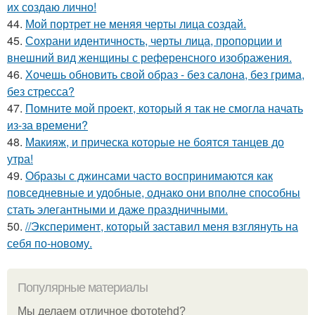
их создаю лично!
44.
Мой портрет не меняя черты лица создай.
45.
Сохрани идентичность, черты лица, пропорции и
внешний вид женщины с референсного изображения.
46.
Хочешь обновить свой образ - без салона, без грима,
без стресса?
47.
Помните мой проект, который я так не смогла начать
из-за времени?
48.
Макияж, и прическа которые не боятся танцев до
утра!
49.
Образы с джинсами часто воспринимаются как
повседневные и удобные, однако они вполне способны
стать элегантными и даже праздничными.
50.
//Эксперимент, который заставил меня взглянуть на
себя по-новому.
Популярные материалы
Мы делаем отличное фотоtehd?