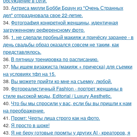
обсуждение в сети.
33.
Актриса милли Бобби Браун из "Очень Странных
дел" отпраздновала свое 22-летие.
34.
Фотография конкретной женщины, идентичная
загруженному референсному фото.
35.
1. не сделали пробный макияж и причёску заранее - в
день свадьбы образ оказался совсем не таким, как
представлялось.
36.
В пятницу тренировка по расписанию.
37.
Мы ищем визажиста (макияж + прическа) для съемки
на условиях тфп на 15.
38.
Вы можете прийти ко мне на съемку, любой.
39.
Фотореалистичный Fashion - портрет женщины в
стиле высокой моды, Editorial / Luxury Aesthetic.
40.
Что бы мы спросили у вас, если бы вы пришли к нам
на преображение.
41.
Промт: Черты лица строго как на фото.
42.
Я просто в шоке!
43.
Я не беру готовые промты у других AI - креаторов, я