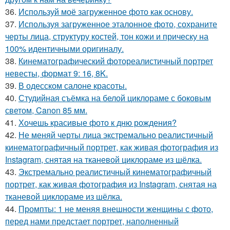
36.
Используй моё загруженное фото как основу.
37.
Используя загруженное эталонное фото, сохраните
черты лица, структуру костей, тон кожи и прическу на
100% идентичными оригиналу.
38.
Кинематографический фотореалистичный портрет
невесты, формат 9: 16, 8K.
39.
В одесском салоне красоты.
40.
Студийная съёмка на белой циклораме с боковым
светом, Canon 85 мм.
41.
Хочешь красивые фото к дню рождения?
42.
Не меняй черты лица экстремально реалистичный
кинематографичный портрет, как живая фотография из
Instagram, снятая на тканевой циклораме из шёлка.
43.
Экстремально реалистичный кинематографичный
портрет, как живая фотография из Instagram, снятая на
тканевой циклораме из шёлка.
44.
Промпты: 1 не меняя внешности женщины с фото,
перед нами предстает портрет, наполненный