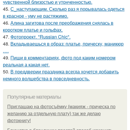
чувственной близостью и утонченностью.
45.
С_наступающим. Сколько раз я порывалась одеться
в красное - уму не растяжимо.
46.
Алина загитова после преображения снялась в
коротком платье и гольфах.
47.
Фотопроект. "Russian Chic".
48.
Вкладываешься в образ: платье, прическу, маникюр
….
49.
Пиши в комментариях, фото под каким номером
реальная а какая нет.
50.
В преддверии праздника всегда хочется добавить
немного волшебства в повседневность.
Популярные материалы
Приглашаю на фотосъёмку (макияж - прическа по
желанию за отдельную плату) так же делаю
фотокнигу!