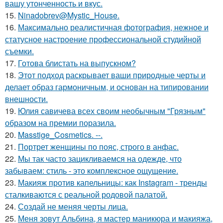
вашу утонченность и вкус.
15.
Ninadobrev@Mystic_House.
16.
Максимально реалистичная фотография, нежное и
статусное настроение профессиональной студийной
съемки.
17.
Готова блистать на выпускном?
18.
Этот подход раскрывает ваши природные черты и
делает образ гармоничным, и основан на типировании
внешности.
19.
Юлия савичева всех своим необычным "Грязным"
образом на премии поразила.
20.
Masstige_Cosmetics. --.
21.
Портрет женщины по пояс, строго в анфас.
22.
Мы так часто зацикливаемся на одежде, что
забываем: стиль - это комплексное ощущение.
23.
Макияж против капельницы: как Instagram - тренды
сталкиваются с реальной родовой палатой.
24.
Создай не меняя черты лица.
25.
Меня зовут Альбина, я мастер маникюра и макияжа,