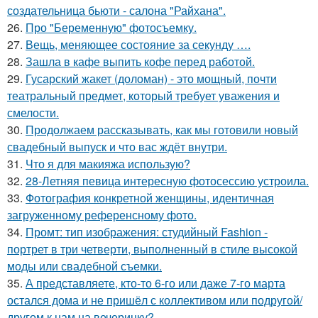
создательница бьюти - салона "Райхана".
26.
Про "Беременную" фотосъемку.
27.
Вещь, меняющее состояние за секунду ….
28.
Зашла в кафе выпить кофе перед работой.
29.
Гусарский жакет (доломан) - это мощный, почти
театральный предмет, который требует уважения и
смелости.
30.
Продолжаем рассказывать, как мы готовили новый
свадебный выпуск и что вас ждёт внутри.
31.
Что я для макияжа использую?
32.
28-Летняя певица интересную фотосессию устроила.
33.
Фотография конкретной женщины, идентичная
загруженному референсному фото.
34.
Промт: тип изображения: студийный Fashion -
портрет в три четверти, выполненный в стиле высокой
моды или свадебной съемки.
35.
А представляете, кто-то 6-го или даже 7-го марта
остался дома и не пришёл с коллективом или подругой/
другом к нам на вечеринку?