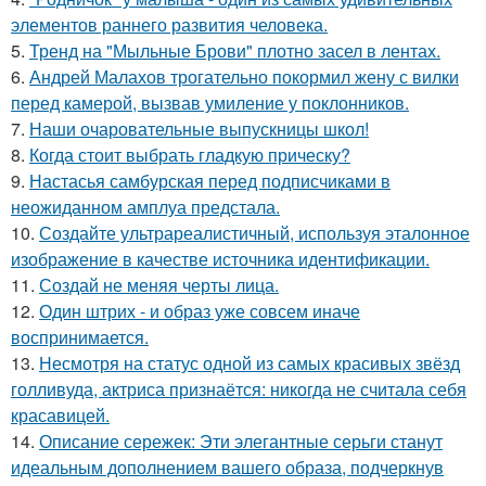
элементов раннего развития человека.
5.
Тренд на "Мыльные Брови" плотно засел в лентах.
6.
Андрей Малахов трогательно покормил жену с вилки
перед камерой, вызвав умиление у поклонников.
7.
Наши очаровательные выпускницы школ!
8.
Когда стоит выбрать гладкую прическу?
9.
Настасья самбурская перед подписчиками в
неожиданном амплуа предстала.
10.
Создайте ультрареалистичный, используя эталонное
изображение в качестве источника идентификации.
11.
Создай не меняя черты лица.
12.
Один штрих - и образ уже совсем иначе
воспринимается.
13.
Несмотря на статус одной из самых красивых звёзд
голливуда, актриса признаётся: никогда не считала себя
красавицей.
14.
Описание сережек: Эти элегантные серьги станут
идеальным дополнением вашего образа, подчеркнув