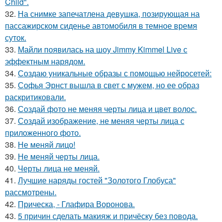
Child".
32.
На снимке запечатлена девушка, позирующая на
пассажирском сиденье автомобиля в темное время
суток.
33.
Майли появилась на шоу Jimmy Kimmel Live с
эффектным нарядом.
34.
Создаю уникальные образы с помощью нейросетей:
35.
Софья Эрнст вышла в свет с мужем, но ее образ
раскритиковали.
36.
Создай фото не меняя черты лица и цвет волос.
37.
Создай изображение, не меняя черты лица с
приложенного фото.
38.
Не меняй лицо!
39.
Не меняй черты лица.
40.
Черты лица не меняй.
41.
Лучшие наряды гостей "Золотого Глобуса"
рассмотрены.
42.
Прическа, - Глафира Воронова.
43.
5 причин сделать макияж и причёску без повода.