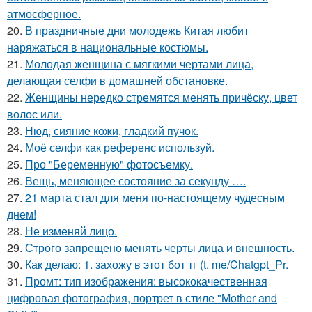
атмосферное.
20.
В праздничные дни молодежь Китая любит
наряжаться в национальные костюмы.
21.
Молодая женщина с мягкими чертами лица,
делающая селфи в домашней обстановке.
22.
Женщины нередко стремятся менять причёску, цвет
волос или.
23.
Нюд, сияние кожи, гладкий пучок.
24.
Моё селфи как референс используй.
25.
Про "Беременную" фотосъемку.
26.
Вещь, меняющее состояние за секунду ….
27.
21 марта стал для меня по-настоящему чудесным
днем!
28.
Не изменяй лицо.
29.
Строго запрещено менять черты лица и внешность.
30.
Как делаю: 1. захожу в этот бот тг (t. me/Chatgpt_Pr.
31.
Промт: тип изображения: высококачественная
цифровая фотография, портрет в стиле "Mother and