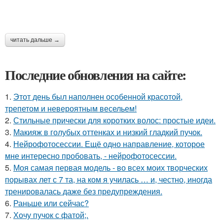
читать дальше →
Последние обновления на сайте:
1.
Этот день был наполнен особенной красотой,
трепетом и невероятным весельем!
2.
Стильные прически для коротких волос: простые идеи.
3.
Макияж в голубых оттенках и низкий гладкий пучок.
4.
Нейрофотосессии. Ещё одно направление, которое
мне интересно пробовать, - нейрофотосессии.
5.
Моя самая первая модель - во всех моих творческих
порывах лет с 7 та, на ком я училась … и, честно, иногда
тренировалась даже без предупреждения.
6.
Раньше или сейчас?
7.
Хочу пучок с фатой;.