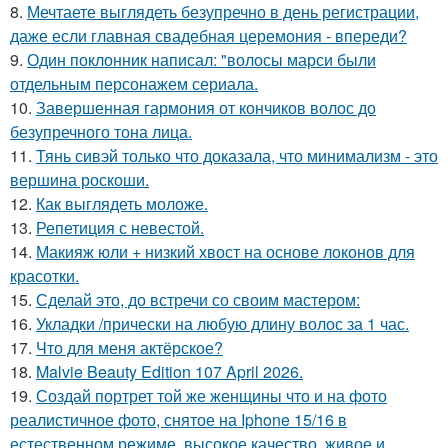
8.
Мечтаете выглядеть безупречно в день регистрации,
даже если главная свадебная церемония - впереди?
9.
Один поклонник написал: "волосы марси были
отдельным персонажем сериала.
10.
Завершенная гармония от кончиков волос до
безупречного тона лица.
11.
Тянь сивэй только что доказала, что минимализм - это
вершина роскоши.
12.
Как выглядеть моложе.
13.
Репетиция с невестой.
14.
Макияж юли + низкий хвост на основе локонов для
красотки.
15.
Сделай это, до встречи со своим мастером:
16.
Укладки /прически на любую длину волос за 1 час.
17.
Что для меня актёрское?
18.
Malvie Beauty Edition 107 April 2026.
19.
Создай портрет той же женщины что и на фото
реалистичное фото, снятое на Iphone 15/16 в
естественном режиме, высокое качество, живое и