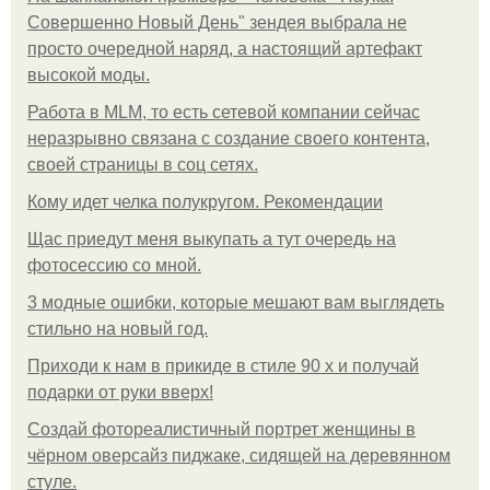
Совершенно Новый День" зендея выбрала не
просто очередной наряд, а настоящий артефакт
высокой моды.
Работа в MLM, то есть сетевой компании сейчас
неразрывно связана с создание своего контента,
своей страницы в соц сетях.
Кому идет челка полукругом. Рекомендации
Щас приедут меня выкупать а тут очередь на
фотосессию со мной.
3 модные ошибки, которые мешают вам выглядеть
стильно на новый год.
Приходи к нам в прикиде в стиле 90 х и получай
подарки от руки вверх!
Создай фотореалистичный портрет женщины в
чёрном оверсайз пиджаке, сидящей на деревянном
стуле.