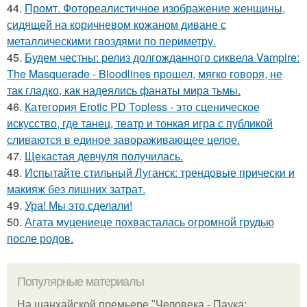
44.
Промт. Фотореалистичное изображение женщины,
сидящей на коричневом кожаном диване с
металлическими гвоздями по периметру.
45.
Будем честны: релиз долгожданного сиквела Vampire:
The Masquerade - Bloodlines прошел, мягко говоря, не
так гладко, как надеялись фанаты мира тьмы.
46.
Категория Erotic PD Topless - это сценическое
искусство, где танец, театр и тонкая игра с публикой
сливаются в единое завораживающее целое.
47.
Щекастая девчуля получилась.
48.
Испытайте стильный Луганск: трендовые прически и
макияж без лишних затрат.
49.
Ура! Мы это сделали!
50.
Агата муцениеце похвасталась огромной грудью
после родов.
Популярные материалы
На шанхайской премьере "Человека - Паука: