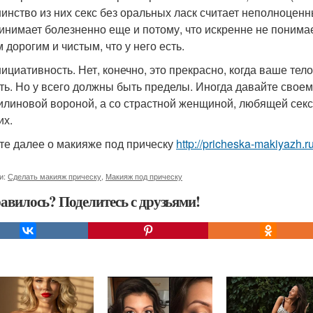
инство из них секс без оральных ласк считает неполноценны
инимает болезненно еще и потому, что искренне не понима
 дорогим и чистым, что у него есть.
ициативность. Нет, конечно, это прекрасно, когда ваше те
ть. Но у всего должны быть пределы. Иногда давайте своему
илиновой вороной, а со страстной женщиной, любящей секс
х.
те далее о макияже под прическу
http://pricheska-makiyazh.r
и:
Сделать макияж прическу
,
Макияж под прическу
авилось? Поделитесь с друзьями!