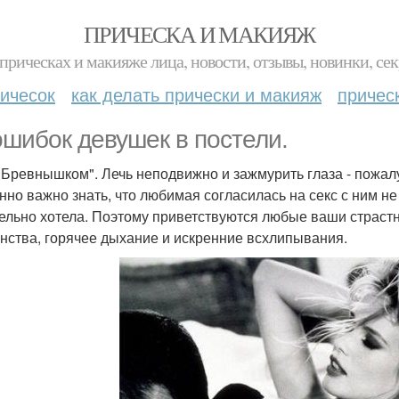
ПРИЧЕСКА И МАКИЯЖ
прическах и макияже лица, новости, отзывы, новинки, сек
ичесок
как делать прически и макияж
причес
ошибок девушек в постели.
"Бревнышком". Лечь неподвижно и зажмурить глаза - пожалу
нно важно знать, что любимая согласилась на секс с ним не 
ельно хотела. Поэтому приветствуются любые ваши страст
нства, горячее дыхание и искренние всхлипывания.