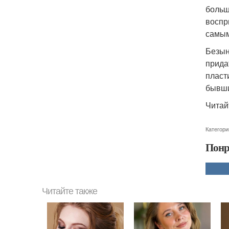
больш
воспр
самым
Безын
прида
пласт
бывши
Читай
Категори
Понр
Читайте также