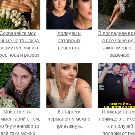
Сохраняйте мои
Холодец 8
В последнее вр
очные черты лица,
авторских
я всё чаще од
форму губ, линию
рецептов.
закономернос
кул, носа и разрез
замечаю.
глаз.
Мой ответ на
К старому
Приходи к нам
омментарий о том,
перманенту можно
прикиде в стиле
то "ну маникюр то
привыкнуть.
х и получай
всё таки можно
подарки от ру