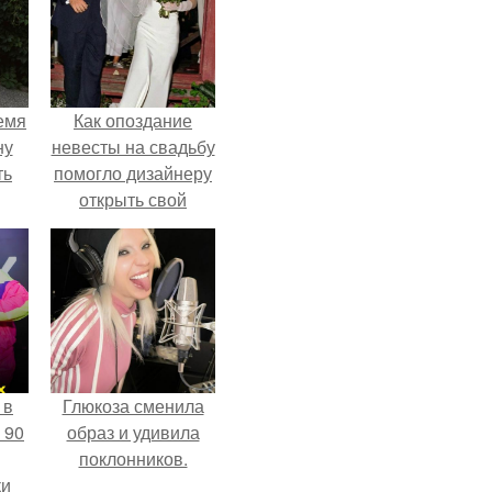
емя
Как опоздание
ну
невесты на свадьбу
ть
помогло дизайнеру
открыть свой
бренд.
 в
Глюкоза сменила
 90
образ и удивила
поклонников.
ки