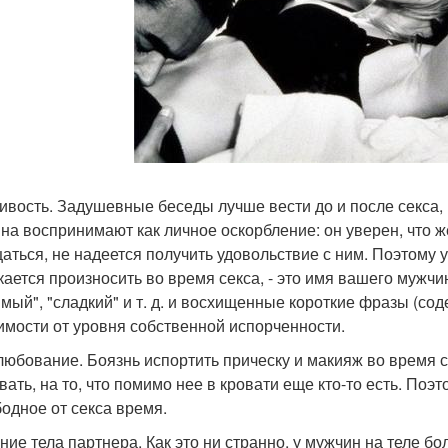
ивость. Задушевные беседы лучше вести до и после секса, 
на воспринимают как личное оскорбление: он уверен, что ж
аться, не надеется получить удовольствие с ним. Поэтому 
кается произносить во время секса, - это имя вашего мужч
мый", "сладкий" и т. д. и восхищенные короткие фразы (с
имости от уровня собственной испорченности.
юбование. Боязнь испортить прическу и макияж во время се
вать, на то, что помимо нее в кровати еще кто-то есть. По
бодное от секса время.
ние тела партнера. Как это ни странно, у мужчин на теле б