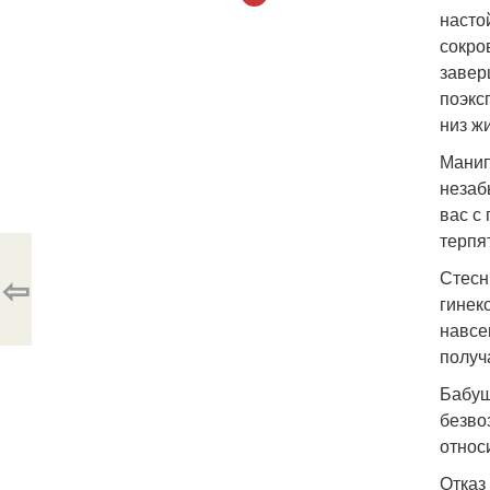
насто
сокро
завер
поэкс
низ ж
Манип
незаб
вас с
терпя
Стесн
⇦
гинек
навсе
получ
Бабуш
безво
относ
Отказ