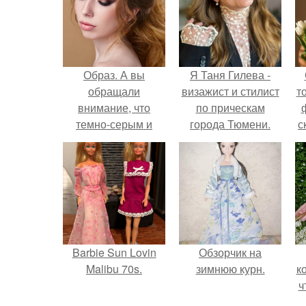
Образ. А вы
Я Таня Гилева -
обращали
визажист и стилист
т
внимание, что
по прическам
темно-серым и
города Тюмени.
с
зеленым глазам
идут коричневые
кремовые тени?
Barbie Sun Lovin
Обзорчик на
Malibu 70s.
зимнюю курн.
к
ч