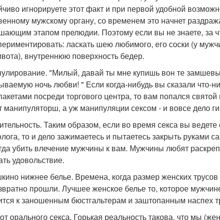
йчиво игнорируете этот факт и при первой удобной возможн
венному мужскому органу, со временем это начнет раздраж
шающим этапом прелюдии. Поэтому если вы не знаете, за чт
периментировать: ласкать шею любимого, его соски (у мужч
ивота), внутреннюю поверхность бедер.
улирование. "Милый, давай ты мне купишь вон те замшевые 
ываемую ночь любви! " Если когда-нибудь вы сказали что-н
 пакетами посреди торгового центра, то вам попался святой
т манипуляторш, а уж манипуляции сексом - и вовсе дело ги
ительность. Таким образом, если во время секса вы ведете 
олога, то и дело зажимаетесь и пытаетесь закрыть руками са
гда убить влечение мужчины к вам. Мужчины любят раскре
ать удовольствие.
кино нижнее белье. Времена, когда размер женских трусов 
звратно прошли. Лучшее женское белье то, которое мужчине 
ится к заношенным бюстгальтерам и заштопанным наспех т
 от орального секса. Горькая реальность такова, что мы (ж