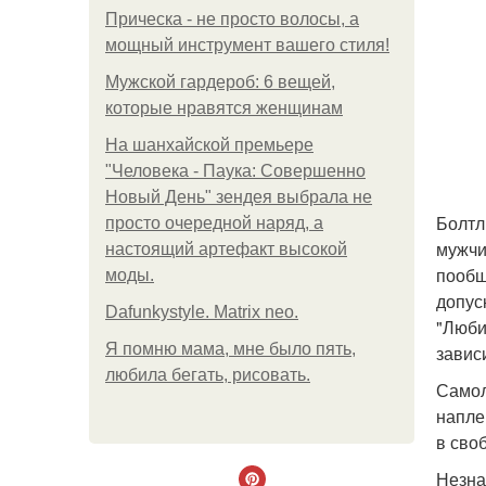
Прическа - не просто волосы, а
мощный инструмент вашего стиля!
Мужской гардероб: 6 вещей,
которые нравятся женщинам
На шанхайской премьере
"Человека - Паука: Совершенно
Новый День" зендея выбрала не
Болтл
просто очередной наряд, а
мужчи
настоящий артефакт высокой
пообщ
моды.
допус
Dafunkystyle. Matrix neo.
"Люби
Я помню мама, мне было пять,
завис
любила бегать, рисовать.
Самол
напле
в сво
Незна