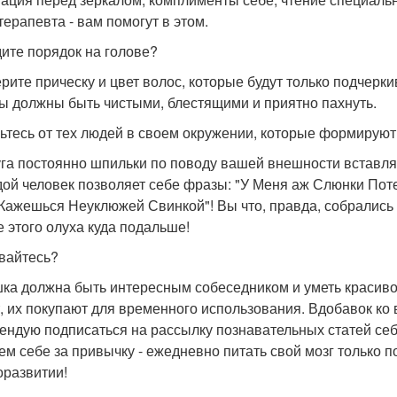
терапевта - вам помогут в этом.
ите порядок на голове?
рите прическу и цвет волос, которые будут только подчеркив
ы должны быть чистыми, блестящими и приятно пахнуть.
ьтесь от тех людей в своем окружении, которые формирую
га постоянно шпильки по поводу вашей внешности вставляе
ой человек позволяет себе фразы: "У Меня аж Слюнки Поте
 Кажешься Неуклюжей Свинкой"! Вы что, правда, собрались
е этого олуха куда подальше!
вайтесь?
ка должна быть интересным собеседником и уметь красиво 
, их покупают для временного использования. Вдобавок ко
ендую подписаться на рассылку познавательных статей себе
ем себе за привычку - ежедневно питать свой мозг только 
оразвитии!