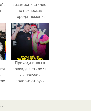
и":
визажист и стилист
й
по прическам
ы
города Тюмени.
 о
Приходи к нам в
лся
прикиде в стиле 90
о
х и получай
сле
подарки от руки
нь
вверх!
мым
ом.
язь