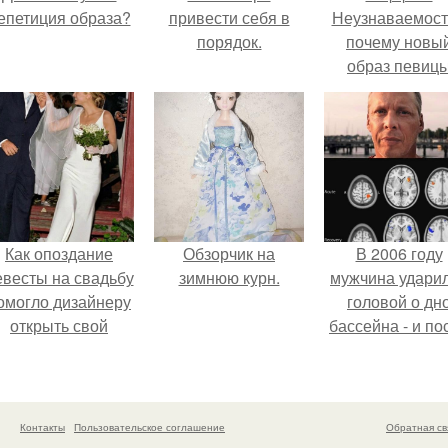
епетиция образа?
привести себя в
Неузнаваемост
порядок.
почему новы
образ певиц
вызвал споры
гранях
возможного?
Как опоздание
Обзорчик на
В 2006 году
евесты на свадьбу
зимнюю курн.
мужчина удари
омогло дизайнеру
головой о дн
открыть свой
бассейна - и по
бренд.
этого его жиз
изменилась са
странным образ
Контакты
Пользовательское соглашение
Обратная св