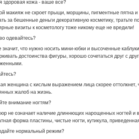
я здоровая кожа - ваше все?
ой макияж не скроет прыщи, морщины, пигментные пятна и 
ать за бешенные деньги декоративную косметику, тратьте 
ярные визиты к косметологу тоже никому еще не вредили!
во одевайтесь?
е значит, что нужно носить мини-юбки и высоченные каблу
ркивать достоинства фигуры, хорошо сочетаться друг с друг
женными.
йтесь?
ая женщина с кислым выражением лица скорее оттолкнет, ч
янных жалоб на жизнь.
йте внимание ногтям?
юр не означает наличие длиннющих нарощенных ногтей и в
атная форма пластины, чистые ногти, кутикула, приведенная
дайте нормальный режим?