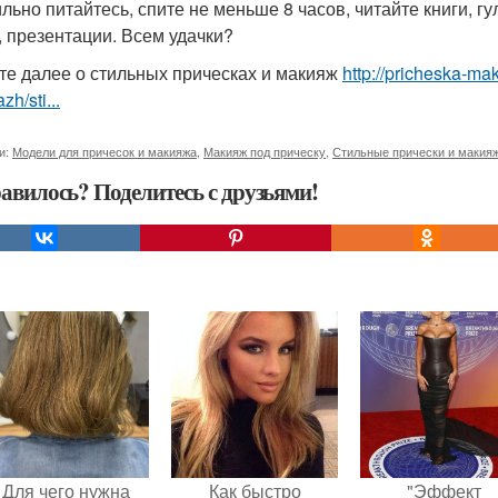
льно питайтесь, спите не меньше 8 часов, читайте книги, г
, презентации. Всем удачки?
те далее о стильных прическах и макияж
http://pricheska-mak
zh/sti...
и:
Модели для причесок и макияжа
,
Макияж под прическу
,
Стильные прически и макия
авилось? Поделитесь с друзьями!
Для чего нужна
Как быстро
"Эффект