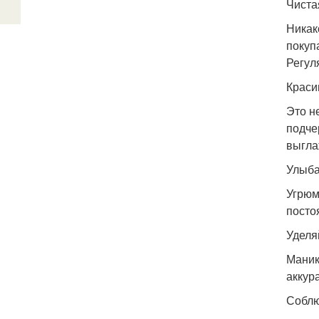
Чиста
Никак
покуп
Регул
Краси
Это н
подче
выгла
Улыба
Угрюм
посто
Уделя
Маник
аккур
Соблю