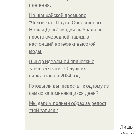
плетения.
На шанхайской премьере
"Человека - Паука: Совершенно
Новый День" зендея выбрала не
просто очередной наряд, а
настоящий артефакт высокой
моды.
Выбор идеальной прически с
завесой челки: 70 лучших
вариантов на 2024 год
Готовы ли вы, невесты, к одному из
самых запоминающихся дней?
Мы дарим полный образ за репост
этой записи?
Лишь 
Медит