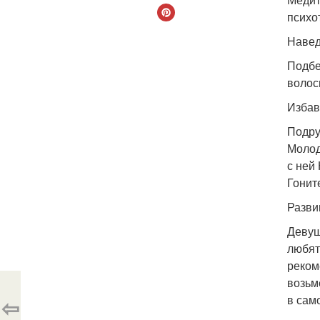
психо
Навед
Подбе
волос
Избав
Подру
Молод
с ней
Гонит
Разви
Девуш
любят
реком
возьм
в сам
⇦