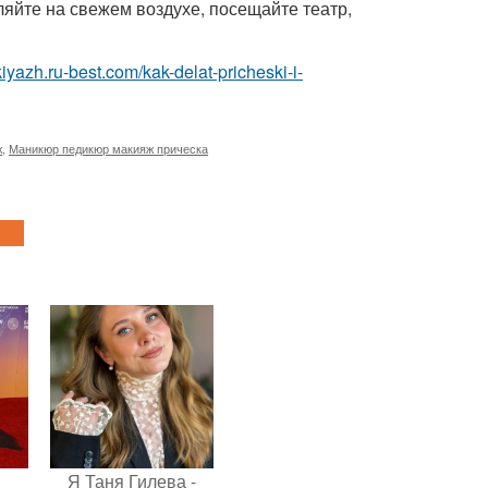
уляйте на свежем воздухе, посещайте театр,
iyazh.ru-best.com/kak-delat-pricheski-i-
ж
,
Маникюр педикюр макияж прическа
Я Таня Гилева -