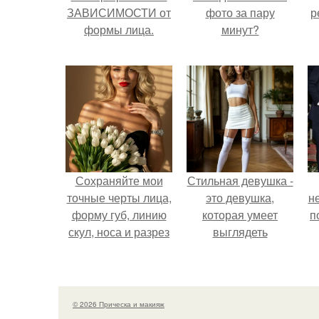
ЗАВИСИМОСТИ от
фото за пару
р
формы лица.
минут?
Сохраняйте мои
Стильная девушка -
точные черты лица,
это девушка,
н
форму губ, линию
которая умеет
п
скул, носа и разрез
выглядеть
глаз.
привлекательно и
элегантно в любои
ситуации.
© 2026 Прическа и макияж