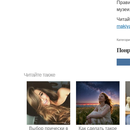
Прави
музеи
Читай
makiya
Категори
Понр
Читайте также
Выбор прически в
Как сделать такое