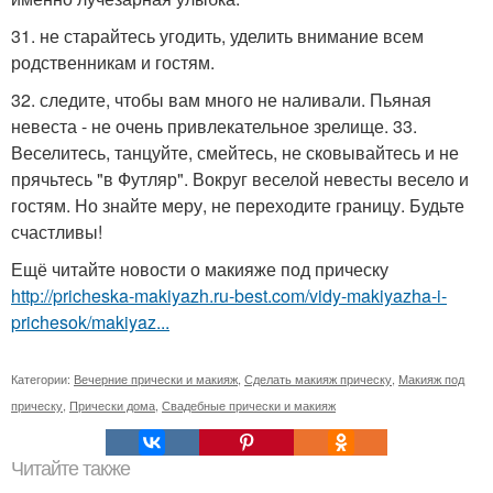
31. не старайтесь угодить, уделить внимание всем
родственникам и гостям.
32. следите, чтобы вам много не наливали. Пьяная
невеста - не очень привлекательное зрелище. 33.
Веселитесь, танцуйте, смейтесь, не сковывайтесь и не
прячьтесь "в Футляр". Вокруг веселой невесты весело и
гостям. Но знайте меру, не переходите границу. Будьте
счастливы!
Ещё читайте новости о макияже под прическу
http://pricheska-makiyazh.ru-best.com/vidy-makiyazha-i-
prichesok/makiyaz...
Категории:
Вечерние прически и макияж
,
Сделать макияж прическу
,
Макияж под
прическу
,
Прически дома
,
Свадебные прически и макияж
Читайте также