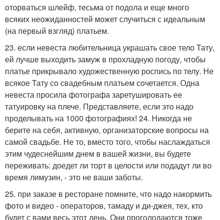
оторваться шлейф, тесьма от подола и еще много
всяких неожиданностей может случиться с идеальным
(на первый взгляд) платьем.
23. если невеста любительница украшать свое тело Тату,
ей лучше выходить замуж в прохладную погоду, чтобы
платье прикрывало художественную роспись по телу. Не
всякое Тату со свадебным платьем сочетается. Одна
невеста просила фотографа заретушировать ее
татуировку на плече. Представляете, если это надо
проделывать на 1000 фотографиях! 24. Никогда не
берите на себя, активную, организаторские вопросы на
самой свадьбе. Не то, вместо того, чтобы наслаждаться
этим чудеснейшим днем в вашей жизни, вы будете
переживать: доедет ли торт в целости или подадут ли во
время лимузин, - это не ваши заботы.
25. при заказе в ресторане помните, что надо накормить
фото и видео - операторов, тамаду и ди-джея, тех, кто
будет с вами весь этот день. Они проголодаются тоже