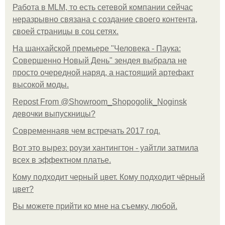
Работа в MLM, то есть сетевой компании сейчас
неразрывно связана с создание своего контента,
своей страницы в соц сетях.
На шанхайской премьере "Человека - Паука:
Совершенно Новый День" зендея выбрала не
просто очередной наряд, а настоящий артефакт
высокой моды.
Repost From @Showroom_Shopogolik_Noginsk
девочки выпускницы?
Современнаяв чем встречать 2017 год.
Вот это вырез: роузи хантингтон - уайтли затмила
всех в эффектном платьe.
Кому подходит черный цвет. Кому подходит чёрный
цвет?
Вы можете прийти ко мне на съемку, любой.