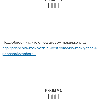
Подробнее читайте о пошаговом макияже глаз
http://pricheska-makiyazh.ru-best.com/vidy-makiyazha-i-
prichesok/vechern...