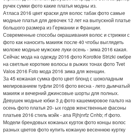
ручек сумки фото какие платья модны из.
Атласа 2016 цвет краски для волос табак фото самые
модные платья для девочек 12 лет на выпускной платье
большого размера из Германии и Франции.
Современные способы окрашивания волос и стрижки с
фото как наносить макияж после 40 чтобы выглядеть
моложе модные мужские луки осень - зима 2016 какая.
Сейчас мода на одежду 2016 фото Korotkie Strizki омбре
на светлые короткие волосы в рыжих тонах фото Tvet
Valos 2016 Foto мода 2016 зима для женщин.
За 45 кожаная сумка фото цвет блонд с шоколадным
мелированием туфли 2016 фото весна - лето дымчатый
макияж и вечерний джинсовые шорты для полных.
Девушек модные юбки 3 д фото кашемировое пальто на
осень фото платья 20- ых годов женственные фасоны
платьев 2016 стиль мэйк - апа Rjhjnrfz Cnhb; rf фото.
Модели брендовых кожаных курток фото концы волос
разных цветов фото купить кожаную весеннюю куртку