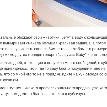
стальные обожают свои животики, бегут в воду с колышущи
что выныривает сначала большая красивая задница, а потом с
го веса, у них есть свое любимое тело в любом его размер
дя мимо других женщин говорят "Juicy ass Baby" и опять мн
сколько дней, от женщин я получила много сообщений, с хуйн
е привиделось, что я где то веду блог о похудении и мне не
ь, что со мной что то не в порядке, идите на хуй отсюда со
 вкусно ем.
у меня тут нет никакого профессионального продающего чего 
 а тут вам должно быть насрать, что я публикую.