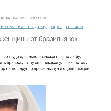
реты, техника нанесения
ки и макияж на дому
игры
отзывы
 женщины от бразильянок,
нные груди идеально разложенные по лифу,
ить прическу, а. ну еще никакой улыбки, потому
жир нигде вдруг не проскользнул и оценивающий