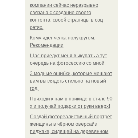
компании сейчас неразрывно
связана с создание своего
контента, своей страницы в соц
сетях.
Кому идет челка полукругом.
Рекомендации
Щас приедут меня выкупать а тут
очередь на фотосессию со мной.
3 модные ошибки, которые мешают
вам выглядеть стильно на новый
год.
Приходи к нам в прикиде в стиле 90
х и получай подарки от руки вверх!
Создай фотореалистичный портрет
женщины в чёрном оверсайз
пиджаке, сидящей на деревянном