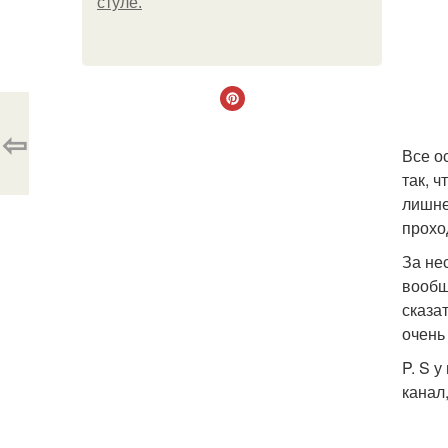
стуле.
⇦
Все о
так, 
лишне
прохо
За не
вообщ
сказат
очень
P. S 
канал,