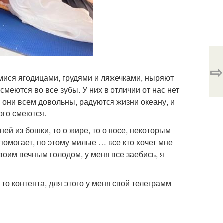
⇨
мися ягодицами, грудями и ляжечками, ныряют
меются во все зубы. У них в отличии от нас нет
е они всем довольны, радуются жизни океану, и
ого смеются.
ей из бошки, то о жире, то о носе, некоторым
 помогает, по этому милые … все кто хочет мне
 своим вечным голодом, у меня все заебись, я
то контента, для этого у меня свой телеграмм