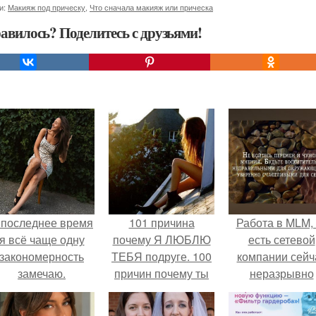
и:
Макияж под прическу
,
Что сначала макияж или прическа
авилось? Поделитесь с друзьями!
 последнее время
101 причина
Работа в MLM, 
я всё чаще одну
почему Я ЛЮБЛЮ
есть сетевой
закономерность
ТЕБЯ подруге. 100
компании сейч
замечаю.
причин почему ты
неразрывно
моя лучшая
связана с созда
подруга.
своего контент