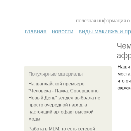
полезная информация о 
главная
новости
виды макияжа и пр
Чем
афр
Наши 
места
Популярные материалы
что о
На шанхайской премьере
окруж
"Человека - Паука: Совершенно
Новый День" зендея выбрала не
просто очередной наряд, а
настоящий артефакт высокой
моды.
Работа в MLM, то есть сетевой