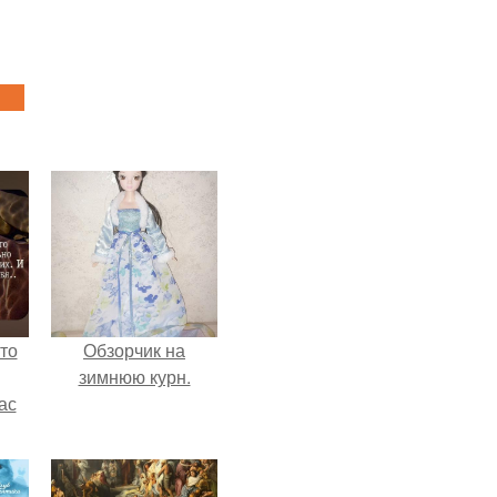
то
Обзорчик на
зимнюю курн.
ас
ние
а,