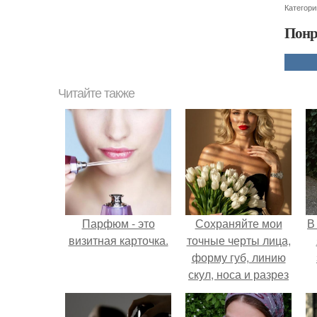
Категори
Понр
Читайте также
Парфюм - это
Сохраняйте мои
В
визитная карточка.
точные черты лица,
форму губ, линию
скул, носа и разрез
глаз.