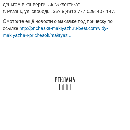
деньгам в конверте. Ск "Эклектика".
г. Рязань, ул. свободы, 35? 8(4912 777-029; 407-147.
Смотрите ещё новости о макияже под прическу по
ссылке
http://pricheska-makiyazh.ru-best.com/vidy-
makiyazha-i-prichesok/makiyaz...