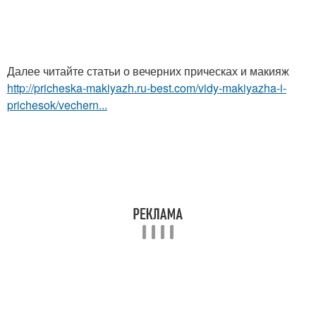
Далее читайте статьи о вечерних прическах и макияж
http://pricheska-makiyazh.ru-best.com/vidy-makiyazha-i-
prichesok/vechern...