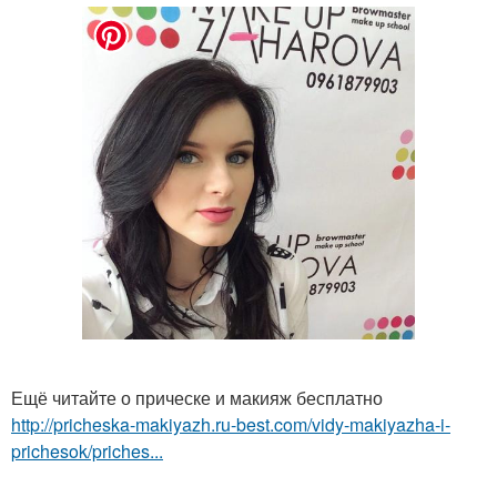
Ещё читайте о прическе и макияж бесплатно
http://pricheska-makiyazh.ru-best.com/vidy-makiyazha-i-
prichesok/priches...