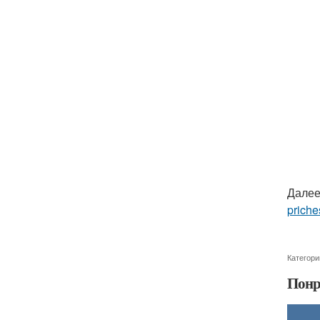
Далее
priche
Категори
Понр