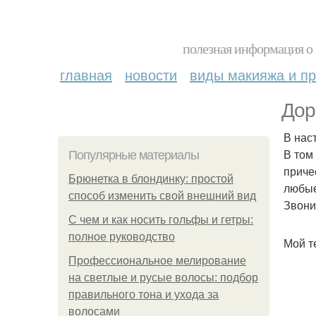
полезная информация о 
главная
новости
виды макияжа и пр
Дор
В нас
В том
Популярные материалы
приче
Брюнетка в блондинку: простой
любые
способ изменить свой внешний вид
Звони
С чем и как носить гольфы и гетры:
полное руководство
Мой те
Профессиональное мелирование
на светлые и русые волосы: подбор
правильного тона и ухода за
волосами