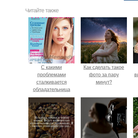
Читайте также
С какими
Как сделать такое
проблемами
фото за пару
в
сталкивается
минут?
обладательница
кудрявых волос?