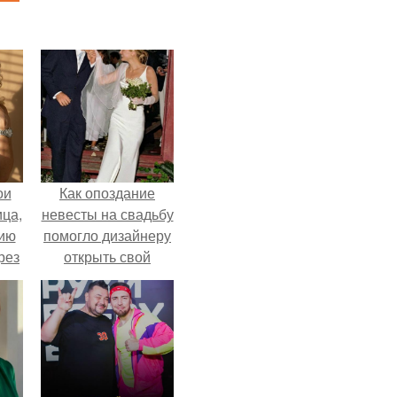
ои
Как опоздание
ца,
невесты на свадьбу
нию
помогло дизайнеру
рез
открыть свой
бренд.