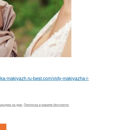
eska-makiyazh.ru-best.com/vidy-makiyazha-i-
выездом на дом
,
Прическа и макияж бесплатно