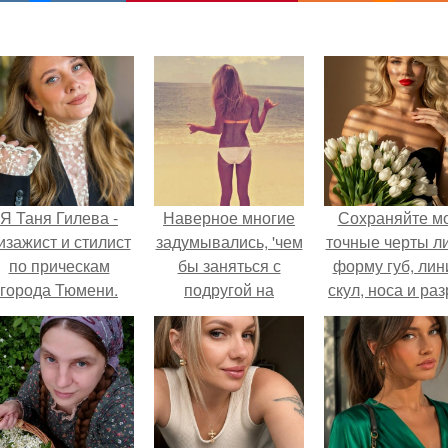
Я Таня Гилева -
Наверное многие
Сохраняйте м
изажист и стилист
задумывались, 'чем
точные черты ли
по прическам
бы заняться с
форму губ, ли
города Тюмени.
подругой на
скул, носа и раз
ночёвке?
глаз.