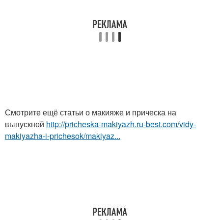
Смотрите ещё статьи о макияже и прическа на
выпускной
http://pricheska-makiyazh.ru-best.com/vidy-
makiyazha-i-prichesok/makiyaz...