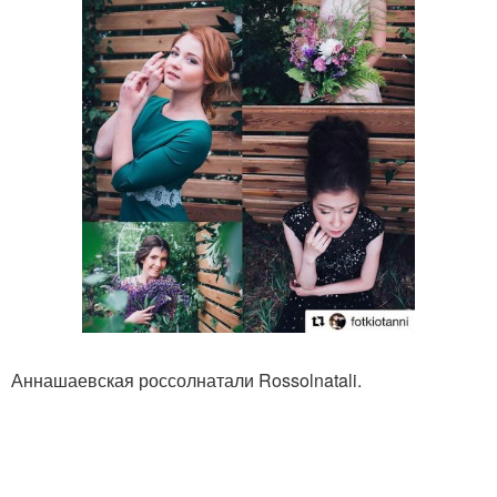
Аннашаевская россолнатали Rossolnatali.