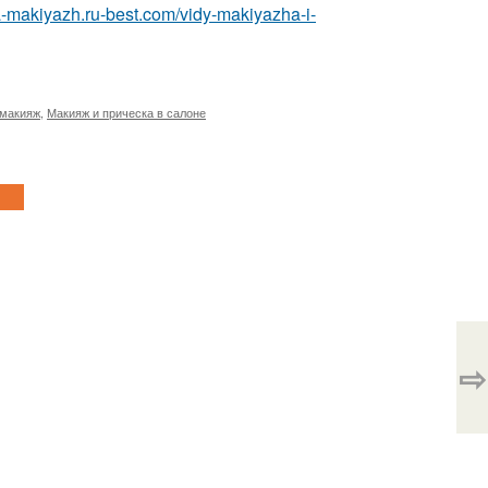
ka-makiyazh.ru-best.com/vidy-makiyazha-i-
 макияж
,
Макияж и прическа в салоне
⇨