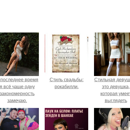
 последнее время
Стиль свадьбы:
Стильная девуш
я всё чаще одну
рокабилли.
это девушка,
закономерность
которая умее
замечаю.
выглядеть
привлекательн
элегантно в лю
ситуации.