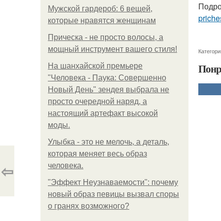
Подро
Мужской гардероб: 6 вещей,
priche
которые нравятся женщинам
Прическа - не просто волосы, а
мощный инструмент вашего стиля!
Категори
Понр
На шанхайской премьере
"Человека - Паука: Совершенно
Новый День" зендея выбрала не
просто очередной наряд, а
настоящий артефакт высокой
моды.
Улыбка - это не мелочь, а деталь,
которая меняет весь образ
⇦
человека.
"Эффект Неузнаваемости": почему
новый образ певицы вызвал споры
о гранях возможного?