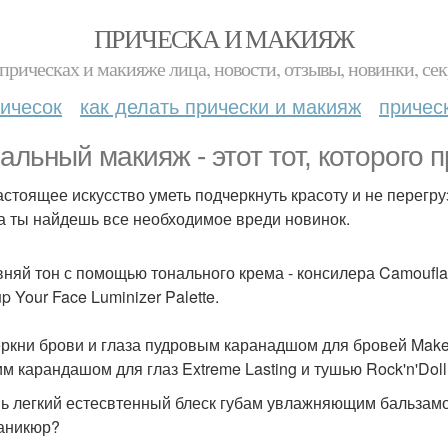
ПРИЧЕСКА И МАКИЯЖ
прическах и макияже лица, новости, отзывы, новинки, сек
ичесок
как делать прически и макияж
причес
альный макияж - этот тот, которого 
астоящее искусство уметь подчеркнуть красоту и не перегру
а ты найдешь все необходимое вреди новинок.
няй тон с помощью тонального крема - консилера Camoufla
up Your Face Luminizer Palette.
ркни брови и глаза пудровым каранадшом для бровей Make
им карандашом для глаз Extreme Lasting и тушью Rock'n'Doll
ь легкий естесвтенный блеск губам увлажняющим бальзамом B
аникюр?