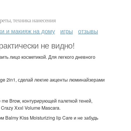
реты, техника нанесения
ки и макияж на дому
игры
отзывы
практически не видно!
зить лицо косметикой. Для легкого дневного
ge 2in1, сделай лекгие акценты люминайзерами
 me Brow, контурирующей палеткой теней,
 Crazy Xxxl Volume Mascara.
almy Kiss Moisturizing lip Care и не забудь