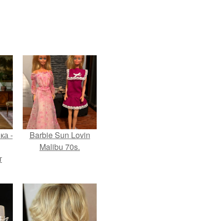
ка -
Barbie Sun Lovin
Malibu 70s.
т
о и
бои