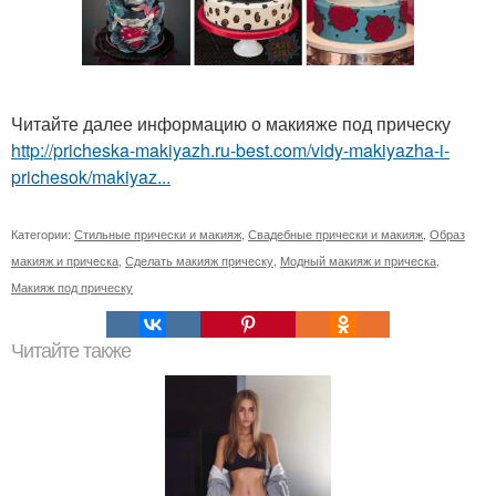
Читайте далее информацию о макияже под прическу
http://pricheska-makiyazh.ru-best.com/vidy-makiyazha-i-
prichesok/makiyaz...
Категории:
Стильные прически и макияж
,
Свадебные прически и макияж
,
Образ
макияж и прическа
,
Сделать макияж прическу
,
Модный макияж и прическа
,
Макияж под прическу
Читайте также