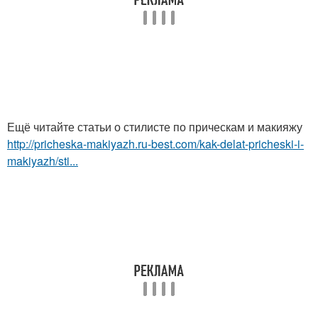
Ещё читайте статьи о стилисте по прическам и макияжу
http://pricheska-makiyazh.ru-best.com/kak-delat-pricheski-i-
makiyazh/sti...