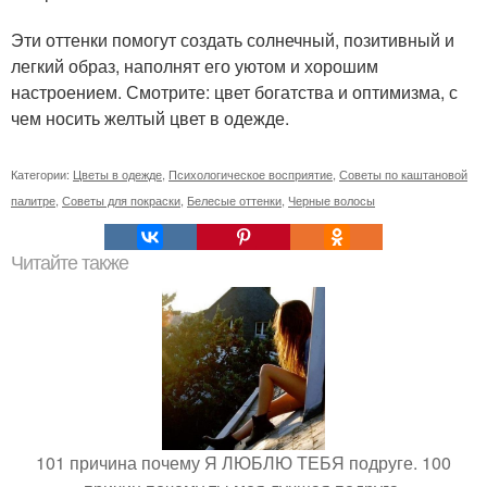
Эти оттенки помогут создать солнечный, позитивный и
легкий образ, наполнят его уютом и хорошим
настроением. Смотрите: цвет богатства и оптимизма, с
чем носить желтый цвет в одежде.
Категории:
Цветы в одежде
,
Психологическое восприятие
,
Советы по каштановой
палитре
,
Советы для покраски
,
Белесые оттенки
,
Черные волосы
Читайте также
101 причина почему Я ЛЮБЛЮ ТЕБЯ подруге. 100