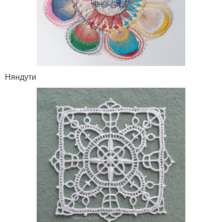
Няндути