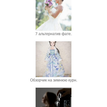
7 альтернатив фате.
Обзорчик на зимнюю курн.