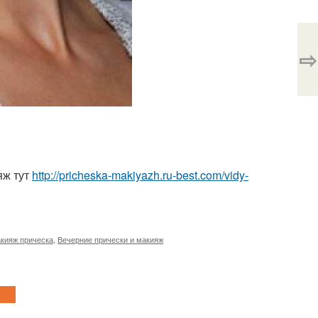
⇨
яж тут
http://pricheska-makiyazh.ru-best.com/vidy-
кияж прическа
,
Вечерние прически и макияж