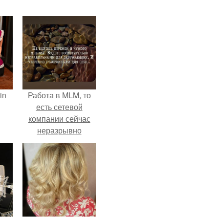
in
Работа в MLM, то
есть сетевой
компании сейчас
неразрывно
связана с создание
своего контента,
своей страницы в
соц сетях.