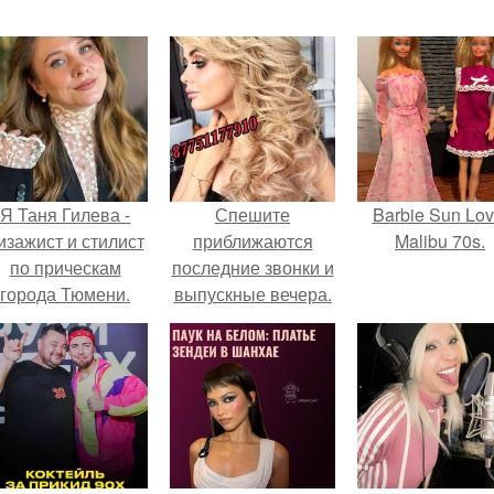
Я Таня Гилева -
Спешите
Barbie Sun Lov
изажист и стилист
приближаются
Malibu 70s.
по прическам
последние звонки и
города Тюмени.
выпускные вечера.