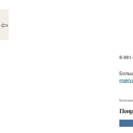
⇦
8-981
Больш
makiya
Категори
Понр