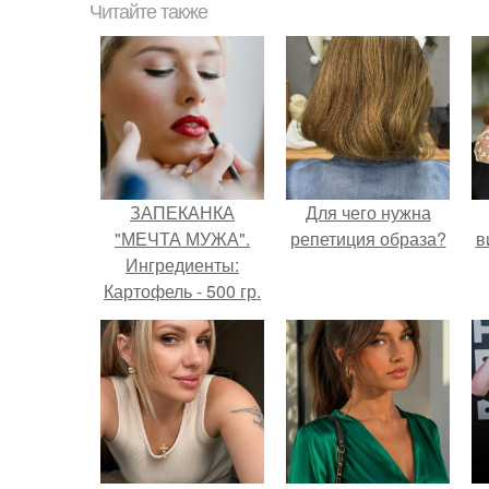
Читайте также
ЗАПЕКАНКА
Для чего нужна
"МЕЧТА МУЖА".
репетиция образа?
в
Ингредиенты:
Картофель - 500 гр.
Лук репчатый - 100
гр Шампиньоны -
500 гр Куриное
филе - 400 гр.