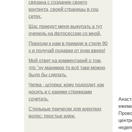
связана с создание своего
контента, своей страницы в соц
сетях.
Щас приедут меня выкупать а тут
очередь на фотосессию со мной.
Приходи к нам в прикиде в стиле 90
х и получай подарки от руки вверх!
Мой ответ на комментарий о том,
что "ну маникюр то всё таки можно
было бы сделать.
Челка - шторка: кому подходит, как
носить и с какими стрижками
Анаст
сочетать.
ежеме
Стильные прически для коротких
Прово
волос: простые идеи.
центр
недел