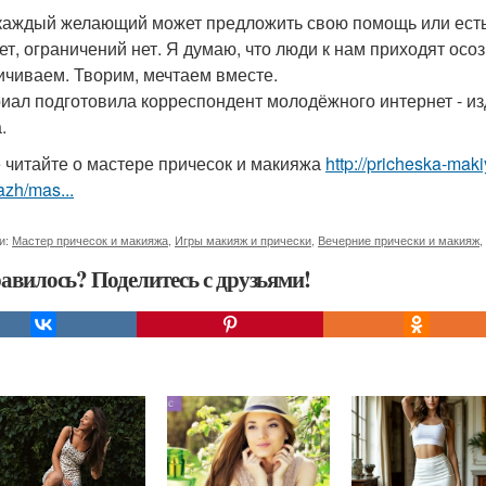
 каждый желающий может предложить свою помощь или есть 
 нет, ограничений нет. Я думаю, что люди к нам приходят ос
ичиваем. Творим, мечтаем вместе.
иал подготовила корреспондент молодёжного интернет - и
.
 читайте о мастере причесок и макияжа
http://pricheska-maki
zh/mas...
и:
Мастер причесок и макияжа
,
Игры макияж и прически
,
Вечерние прически и макияж
,
авилось? Поделитесь с друзьями!