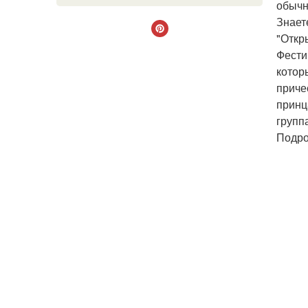
обычн
Знает
"Откр
Фести
котор
приче
принц
групп
Подро