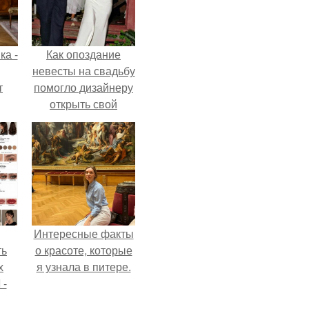
ка -
Как опоздание
невесты на свадьбу
т
помогло дизайнеру
открыть свой
о и
бренд.
бои
Интересные факты
ть
о красоте, которые
х
я узнала в питере.
 -
юти