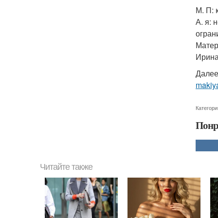
М. П:
А. я:
огран
Матер
Ирина
Далее
makiya
Категори
Понр
Читайте также