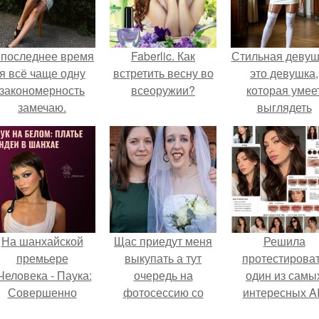
 последнее время
Faberlic. Как
Стильная девуш
я всё чаще одну
встретить весну во
это девушка,
закономерность
всеоружии?
которая умее
замечаю.
выглядеть
привлекательн
элегантно в лю
ситуации.
На шанхайской
Щас приедут меня
Решила
премьере
выкупать а тут
протестирова
Человека - Паука:
очередь на
один из самы
Совершенно
фотосессию со
интересных AI
Новый День"
мной.
промтов для бь