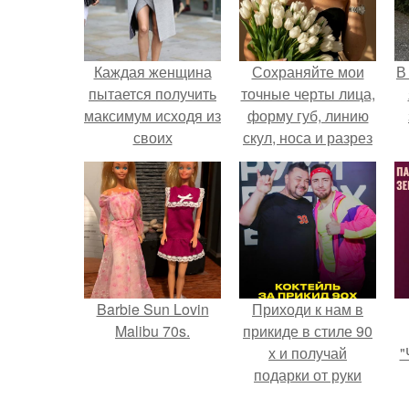
Каждая женщина
Сохраняйте мои
В
пытается получить
точные черты лица,
максимум исходя из
форму губ, линию
своих
скул, носа и разрез
возможностей.
глаз.
Barbie Sun Lovin
Приходи к нам в
Malibu 70s.
прикиде в стиле 90
х и получай
"
подарки от руки
вверх!