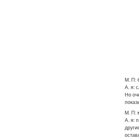
М. П:
А. я:
Но оч
показ
М. П:
А. я: 
други
остав