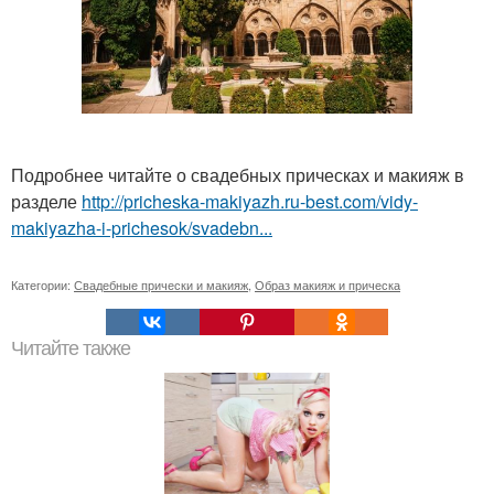
Подробнее читайте о свадебных прическах и макияж в
разделе
http://pricheska-makiyazh.ru-best.com/vidy-
makiyazha-i-prichesok/svadebn...
Категории:
Свадебные прически и макияж
,
Образ макияж и прическа
Читайте также