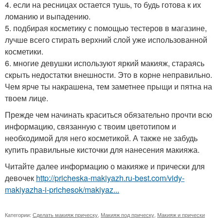
4. если на ресницах остается тушь, то будь готова к их
ломанию и выпадению.
5. подбирая косметику с помощью тестеров в магазине,
лучше всего стирать верхний слой уже использованной
косметики.
6. многие девушки используют яркий макияж, стараясь
скрыть недостатки внешности. Это в корне неправильно.
Чем ярче ты накрашена, тем заметнее прыщи и пятна на
твоем лице.
Прежде чем начинать краситься обязательно прочти всю
информацию, связанную с твоим цветотипом и
необходимой для него косметикой. А также не забудь
купить правильные кисточки для нанесения макияжа.
Читайте далее информацию о макияже и прически для
девочек
http://pricheska-makiyazh.ru-best.com/vidy-
makiyazha-i-prichesok/makiyaz...
Категории:
Сделать макияж прическу
,
Макияж под прическу
,
Макияж и прически