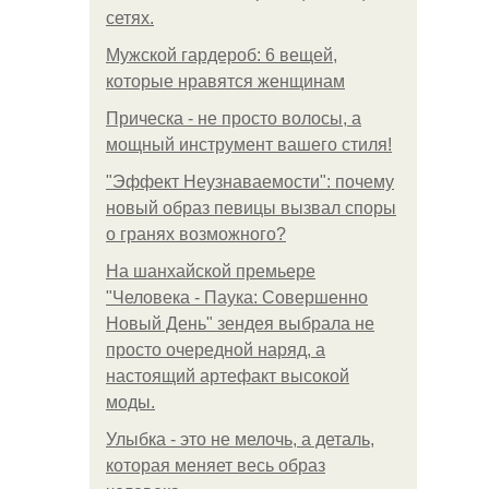
сетях.
Мужской гардероб: 6 вещей,
которые нравятся женщинам
Прическа - не просто волосы, а
мощный инструмент вашего стиля!
"Эффект Неузнаваемости": почему
новый образ певицы вызвал споры
о гранях возможного?
На шанхайской премьере
"Человека - Паука: Совершенно
Новый День" зендея выбрала не
просто очередной наряд, а
настоящий артефакт высокой
моды.
Улыбка - это не мелочь, а деталь,
которая меняет весь образ