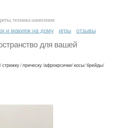
реты, техника нанесения
ки и макияж на дому
игры
отзывы
остранство для вашей
трижку / прическу /афрокрсички/ косы/ брейды/