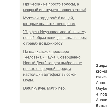
Прическа - не просто волосы, а
мощный инструмент вашего стиля!
Мужской гардероб: 6 вещей,
которые нравятся женщинам
"Эффект Неузнаваемости": почему
новый образ певицы вызвал споры
о гранях возможного?
На шанхайской премьере
"Человека - Паука: Совершенно
Новый День" зендея выбрала не
3 здр
просто очередной наряд, а
кто-н
настоящий артефакт высокой
какие
моды.
Анон.
Опубл
Dafunkystyle. Matrix neo.
4) по
Анони
5 люд