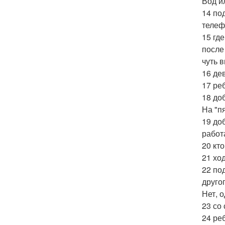
Вод и
14 по
телеф
15 гд
после
чуть в
16 де
17 ре
18 до
На "пя
19 до
работ
20 кт
21 хо
22 по
друго
Нет, 
23 со
24 ре