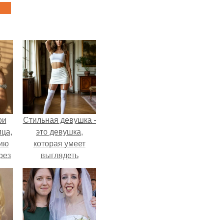
ои
Стильная девушка -
ца,
это девушка,
нию
которая умеет
рез
выглядеть
привлекательно и
элегантно в любои
ситуации.