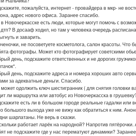
ли Нальчика?
дскажите, пожалуйста, интернет - провайдера в мкр- не вос
она, адрес нового офиса. Заранее спасибо.
е в Новочеркасске есть люди, которые могут помочь с воз
 дтп? В досааф ходил, но там у человека очередь расписана
ыгнуть и заварить.
вченочки, не посоветуете косметолога, салон красоты. Что 
бята фотографы. Может кто фотографирует советскими обьек
брый день, подскажите ответственных и не дорогих грузчиков
тачок".
брый день, подскажите адреса и номера хороших авто серв
ами за адекватные деньги. Спасибо.
о может одолжить ключ шестигранник ( для снятия головки ва
дит ли маршрутка или автобус из Новочеркасска в грушевку
дскажите есть ли в большом городе реальные гадалки или в
го большого выхода уже не вижу как обратиться к ним. Ано
одни шарлатаны. Не верь в сказки.
 скольки работает ларёк на народной? Напротив пятёрочки. 
бят не подскажите где у нас перематуют динамики? Заранее