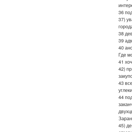
интер
36 по
37) у
города
38 де
39 ад
40 ан
Где м
41 хо
42) п
закуп
43 вс
углек
44 по
закан
двухц
Заран
45) д