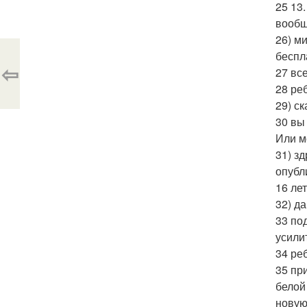
25 13.
вообщ
26) м
беспл
⇦
27 вс
28 ре
29) с
30 вы
Или м
31) з
опубл
16 лет
32) д
33 по
усили
34 ре
35 пр
белой
новую