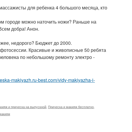
 массажисты для ребенка 4 большого месяца, кто
вом городе можно наточить ножи? Раньше на
 Всем добра! Анон.
ожее, недорого? Бюджет до 2000.
я фотосессии. Красивые и живописные 50 ребята
человека по небольшому ремонту электро -
cheska-makiyazh.ru-best.com/vidy-makiyazha-i-
кияж и прическа на выпускной
,
Прическа и макияж бесплатно
,
макияж