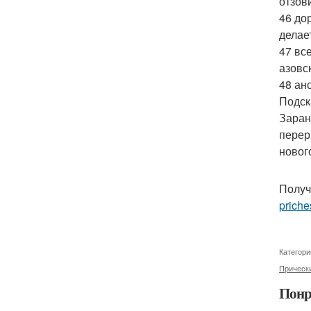
отзов
46 до
делае
47 вс
азовс
48 ан
Подск
Заран
перер
новог
Получ
priche
Категори
Прическ
Понр