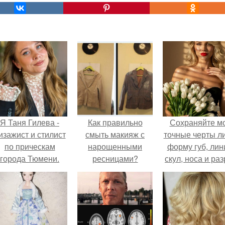
Я Таня Гилева -
Как правильно
Сохраняйте м
изажист и стилист
смыть макияж с
точные черты ли
по прическам
нарощенными
форму губ, ли
города Тюмени.
ресницами?
скул, носа и раз
глаз.