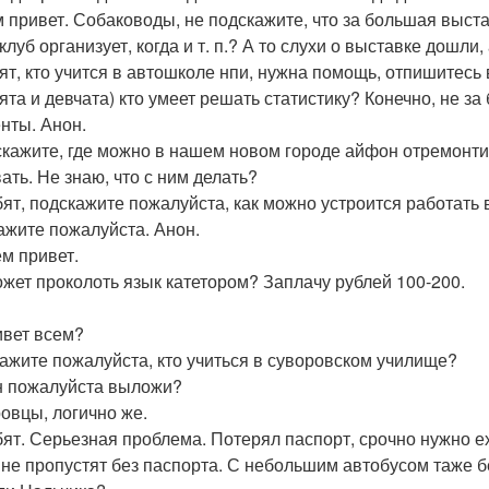
м привет. Собаководы, не подскажите, что за большая выста
клуб организует, когда и т. п.? А то слухи о выставке дошли
бят, кто учится в автошколе нпи, нужна помощь, отпишитесь
бята и девчата) кто умеет решать статистику? Конечно, не з
нты. Анон.
скажите, где можно в нашем новом городе айфон отремонти
ать. Не знаю, что с ним делать?
бят, подскажите пожалуйста, как можно устроится работать
ажите пожалуйста. Анон.
ем привет.
ожет проколоть язык катетором? Заплачу рублей 100-200.
ивет всем?
ажите пожалуйста, кто учиться в суворовском училище?
 пожалуйста выложи?
овцы, логично же.
бят. Серьезная проблема. Потерял паспорт, срочно нужно ех
 не пропустят без паспорта. С небольшим автобусом таже бе