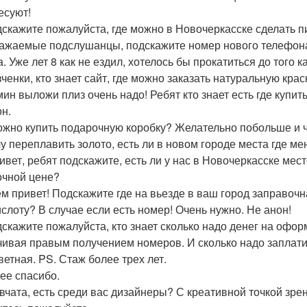
есуют!
дскажите пожалуйста, где можно в Новочеркасске сделать пи
важаемые подслушанцы, подскажите номер нового телефона
. Уже лет 8 как не ездил, хотелось бы прокатиться до того 
вченки, кто знает сайт, где можно заказать натуральную кра
мин выложи плиз очень надо! Ребят кто знает есть где купит
он.
ожно купить подарочную коробку? Желательно побольше и 
чу переплавить золото, есть ли в новом городе места где ме
ривет, ребят подскажите, есть ли у нас в Новочеркасске мест
очной цене?
ем привет! Подскажите где на вьезде в ваш город заправоч
ислоту? В случае если есть номер! Очень нужно. Не анон!
дскажите пожалуйста, кто знает сколько надо денег на офо
чивая правым получением номеров. И сколько надо заплатит
ветная. PS. Стаж более трех лет.
ее спасибо.
евчата, есть среди вас дизайнеры? С креативной точкой зре