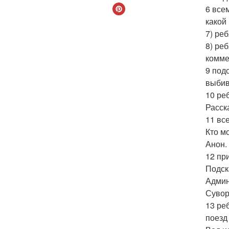
6 все
какой 
7) ре
8) ре
комме
9 под
выбив
10 ре
Расск
11 вс
Кто м
Анон.
12 пр
Подск
Админ
Сувор
13 ре
поезд