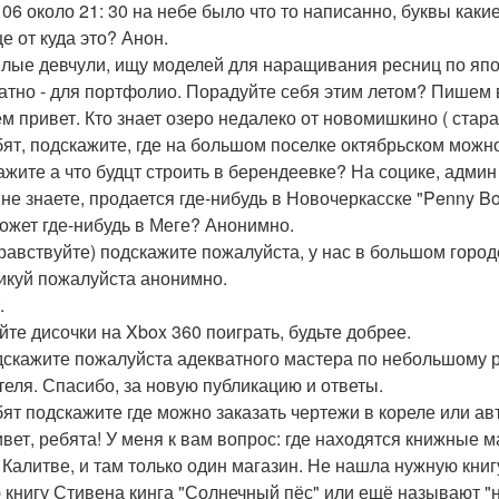
 06 около 21: 30 на небе было что то написанно, буквы какие
е от куда это? Анон.
илые девчули, ищу моделей для наращивания ресниц по япо
атно - для портфолио. Порадуйте себя этим летом? Пишем в
ем привет. Кто знает озеро недалеко от новомишкино ( стара
бят, подскажите, где на большом поселке октябрьском можн
кажите а что будцт строить в берендеевке? На социке, адми
 не знаете, продается где-нибудь в Новочеркасске "Penny Bo
ожет где-нибудь в Меге? Анонимно.
дравствуйте) подскажите пожалуйста, у нас в большом город
икуй пожалуйста анонимно.
.
айте дисочки на Xbox 360 поиграть, будьте добрее.
дскажите пожалуйста адекватного мастера по небольшому р
теля. Спасибо, за новую публикацию и ответы.
бят подскажите где можно заказать чертежи в кореле или а
ивет, ребята! У меня к вам вопрос: где находятся книжные м
 Калитве, и там только один магазин. Не нашла нужную книгу
 книгу Стивена кинга "Солнечный пёс" или ещё называют "