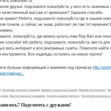
итесь пожалуйста.
рогие друзья, подскажите пожалуйста, у кого есть знакомые
т качественный массаж от кривошеи? Заранее спасибо.
ем привет! Ребята, подскажите пожалуйста где в нашем но
ком точили, а сейчас не знаю, работает ли там тот мужичек!
онимно.
ажите, пожалуйста, где можно купить очки Ray Ban или пох
ее спасибо! 49) ребята, подскажите, пожалуйста, места дл
ыл весь интернет и все рекламные газеты. Помогите найти 
о инструмента. Все надежды остались на новую группу!
ите больше информации о макияже под прическу
http://pri
sok/makiyaz...
и:
Вечерние прически и макияж
,
Макияж и прическа в салоне
,
Макияж под прическу
,
Ма
и дома
,
Мастер причесок и макияжа
,
Сделать макияж прическу
,
Недорогая прическа и 
авилось? Поделитесь с друзьями!