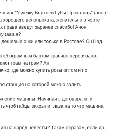
рсинг "Уздечку Верхней Губы Прокалоть" (анон).
 хорошего велопроката, желательно в черте
как права введут заранее спасибо! Анон.
ску (ааша?
ь дешевые очки или только в Ростове? Оч Над.
чтоб огромным бантом красиво перевязано.
няют грам на грам? Ан.
ечко, где можно купить розы оптом и по
ная станция на которой можно залить
рмление машины. Начиная с договора кп и
ь чтоб гайцы закрыли глаза на то что машина
ния на наряд невесты? Таким образом, если да,