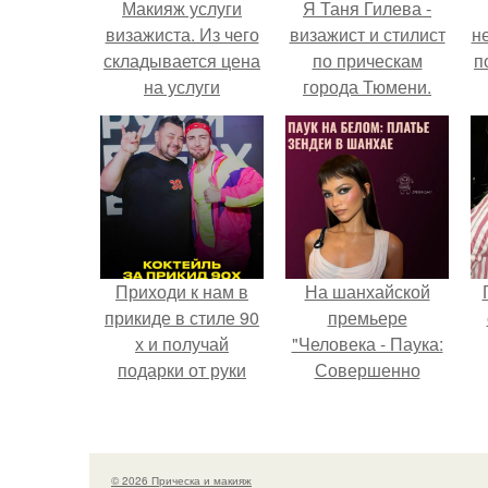
Макияж услуги
Я Таня Гилева -
визажиста. Из чего
визажист и стилист
н
складывается цена
по прическам
п
на услуги
города Тюмени.
профессионального
визажиста -
стилиста?
Приходи к нам в
На шанхайской
прикиде в стиле 90
премьере
х и получай
"Человека - Паука:
подарки от руки
Совершенно
вверх!
Новый День"
зендея выбрала не
просто очередной
наряд, а настоящий
© 2026 Прическа и макияж