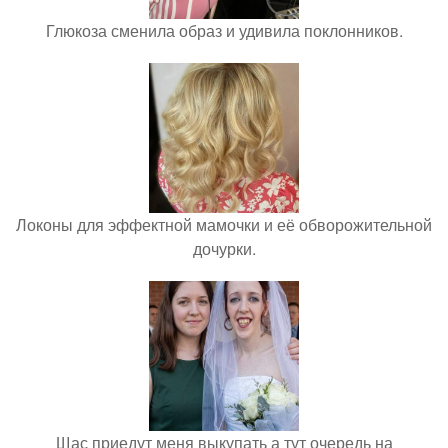
Глюкоза сменила образ и удивила поклонников.
Локоны для эффектной мамочки и её обворожительной
дочурки.
Щас приедут меня выкупать а тут очередь на