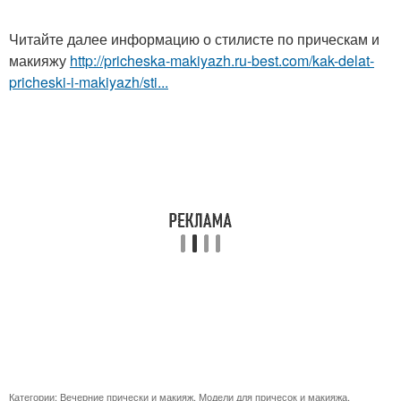
Читайте далее информацию о стилисте по прическам и
макияжу
http://pricheska-makiyazh.ru-best.com/kak-delat-
pricheski-i-makiyazh/sti...
Категории:
Вечерние прически и макияж
,
Модели для причесок и макияжа
,