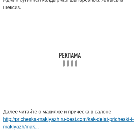
шексиз.
Далее читайте о макияже и прическа в салоне
http://pricheska-makiyazh.ru-best.com/kak-delat-pricheski-i-
makiyazh/mak...