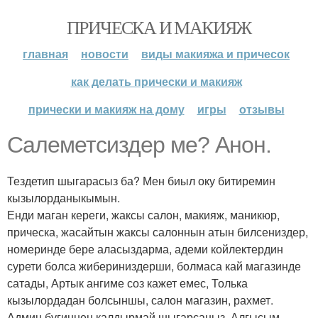
ПРИЧЕСКА И МАКИЯЖ
главная
новости
виды макияжа и причесок
как делать прически и макияж
прически и макияж на дому
игры
отзывы
Салеметсиздер ме? Анон.
Тездетип шыгарасыз ба? Мен биыл оку битиремин
кызылорданыкымын.
Енди маган кереги, жаксы салон, макияж, маникюр,
прическа, жасайтын жаксы салоннын атын билсениздер,
номеринде бере аласыздарма, адеми койлектердин
сурети болса жибериниздерши, болмаса кай магазинде
сатады, Артык ангиме соз кажет емес, Толька
кызылордадан болсыншы, салон магазин, рахмет.
Админ бугиннен калдырмай шыгарсаныз. Алгысым