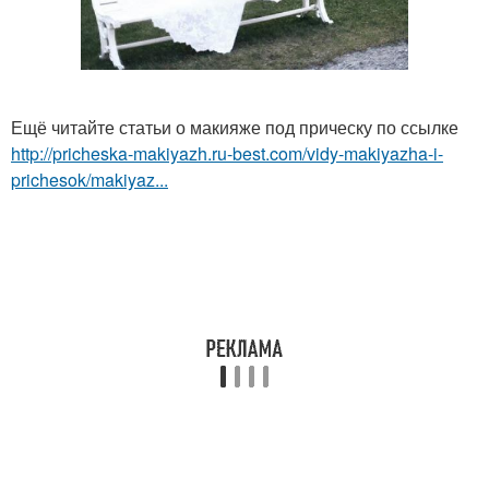
Ещё читайте статьи о макияже под прическу по ссылке
http://pricheska-makiyazh.ru-best.com/vidy-makiyazha-i-
prichesok/makiyaz...