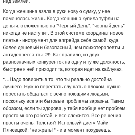
над землей.
Когда женщина взяла в руки новую сумку, у нее
поменялась жизнь. Когда женщина купила туфли на
деньги, отложенные на "Черный День", "черный день"
никогда не наступит. В этой системе координат новое
платье - инструмент для апгрейда себя самой, куда
более дешевый и безопасный, чем психотерапевты и
антидепрессанты. 29. Как правило, из двух
равнозначных конкуренток на одну и ту же должность,
быстрее к ней приходит та, которая идет на каблуках.
"…Надо поверить в то, что ты реально достойна
лучшего. Нужно перестать слушать о плохом, нужно
перестать общаться с вечно ноющими людьми,
поскольку все эти бытовые проблемы заразны. Таким
образом, если ты здорова, у тебя вообще нет проблем:
просто много работай, и все сложится. Все решения
просты очень. Толстая? Используй диету Майи
Плисецкой: "не жрать! " - и в момент похудеешь.