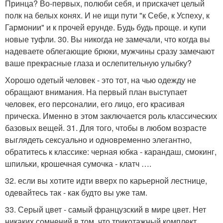
Принца? Во-первых, полюби себя, и прискачет целый
полк на белых конях. И не ищи пути "к Себе, к Успеху, к
Гармонии" и к прочей ерунде. Будь будь проще. и купи
новые туфли. 30. Вы никогда не замечали, что когда вы
надеваете облегающие брюки, мужчины сразу замечают
ваше прекрасные глаза и ослепительную улыбку?
Хорошо одетый человек - это тот, на чью одежду не
обращают внимания. На первый план выступает
человек, его персоналии, его лицо, его красивая
прическа. Именно в этом заключается роль классических
базовых вещей. 31. Для того, чтобы в любом возрасте
выглядеть сексуально и одновременно элегантно,
обратитесь к классике: черная юбка - карандаш, смокинг,
шпильки, крошечная сумочка - клатч ….
32. если вы хотите идти вверх по карьерной лестнице,
одевайтесь так - как будто вы уже там.
33. Серый цвет - самый французский в мире цвет. Нет
никаких сомнений в том, что трикотажный комплект