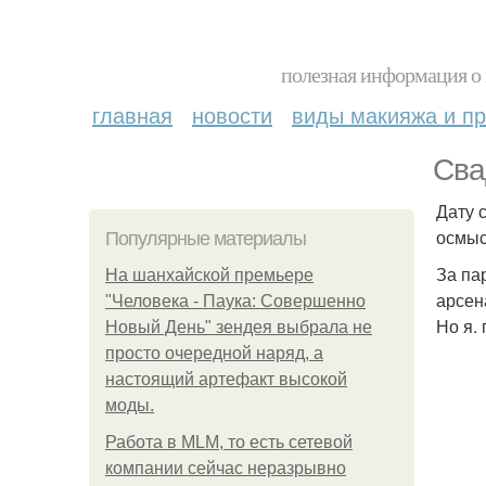
полезная информация о 
главная
новости
виды макияжа и пр
Сва
Дату 
осмыс
Популярные материалы
За па
На шанхайской премьере
арсен
"Человека - Паука: Совершенно
Но я.
Новый День" зендея выбрала не
просто очередной наряд, а
настоящий артефакт высокой
моды.
Работа в MLM, то есть сетевой
компании сейчас неразрывно