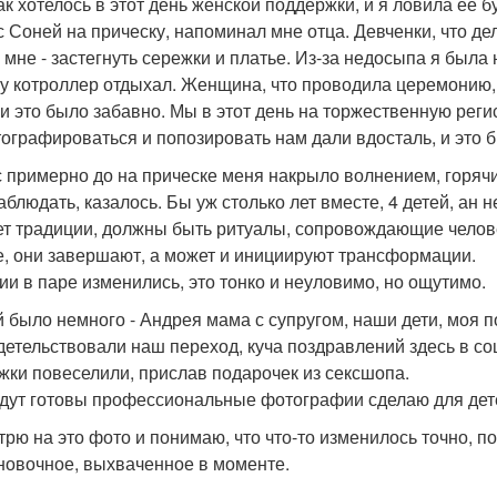
ак хотелось в этот день женской поддержки, и я ловила ее б
с Соней на прическу, напоминал мне отца. Девченки, что де
 мне - застегнуть сережки и платье. Из-за недосыпа я была
у котроллер отдыхал. Женщина, что проводила церемонию
 и это было забавно. Мы в этот день на торжественную рег
ографироваться и попозировать нам дали вдосталь, и это 
с примерно до на прическе меня накрыло волнением, горячи
блюдать, казалось. Бы уж столько лет вместе, 4 детей, ан н
ет традиции, должны быть ритуалы, сопровождающие челове
е, они завершают, а может и инициируют трансформации.
ии в паре изменились, это тонко и неуловимо, но ощутимо.
й было немного - Андрея мама с супругом, наши дети, моя 
детельствовали наш переход, куча поздравлений здесь в со
жки повеселили, прислав подарочек из сексшопа.
удут готовы профессиональные фотографии сделаю для дет
трю на это фото и понимаю, что что-то изменилось точно, по
новочное, выхваченное в моменте.