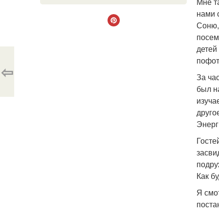
Мне т
нами 
Соню,
посем
детей
пофот
⇦
За ча
был на
изуча
друго
Энерг
Госте
засви
подру
Как б
Я смо
поста