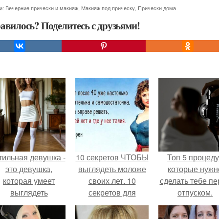
и:
Вечерние прически и макияж
,
Макияж под прическу
,
Прически дома
авилось? Поделитесь с друзьями!
тильная девушка -
10 секретов ЧТОБЫ
Топ 5 процед
это девушка,
выглядеть моложе
которые нужн
которая умеет
своих лет. 10
сделать тебе пе
выглядеть
секретов для
отпуском.
привлекательно и
взрослых девочек,
легантно в любои
о том, как