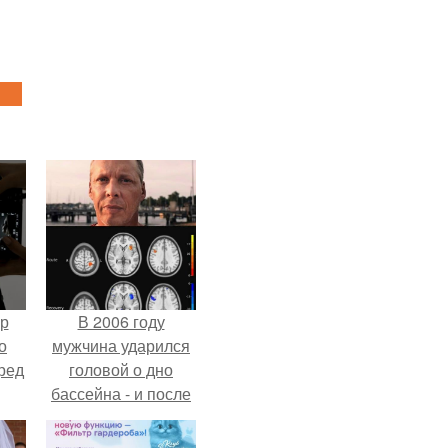
ур
В 2006 году
о
мужчина ударился
ред
головой о дно
бассейна - и после
этого его жизнь
изменилась самым