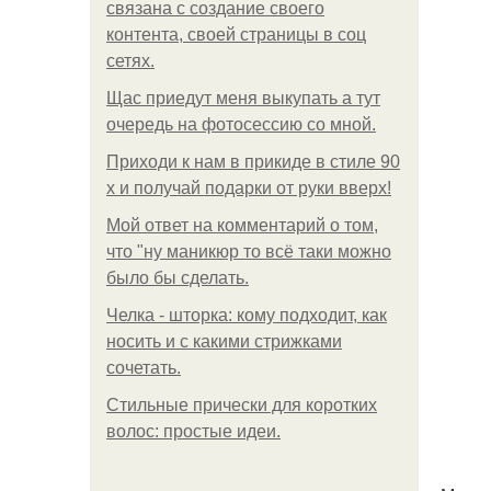
связана с создание своего
контента, своей страницы в соц
сетях.
Щас приедут меня выкупать а тут
очередь на фотосессию со мной.
Приходи к нам в прикиде в стиле 90
х и получай подарки от руки вверх!
Мой ответ на комментарий о том,
что "ну маникюр то всё таки можно
было бы сделать.
Челка - шторка: кому подходит, как
носить и с какими стрижками
сочетать.
Стильные прически для коротких
волос: простые идеи.