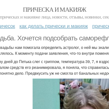
ПРИЧЕСКА И МАКИЯЖ
прическах и макияже лица, новости, отзывы, новинки, сек
ичесок
как делать прически и макияж
причес
дьба. Хочется подсобрать самореф
свадьбы нам помогала определить астролог, о ней мы знали 
лялось. К моменту подачи заявления, что-то внутри поменя
ру дней до Петька слег с гриппом, температура 39, 7, я взд
алом средств его реанимировала, я поняла, что справилась
 понятно дело. Предвкусить уж не смогла от банальных недо