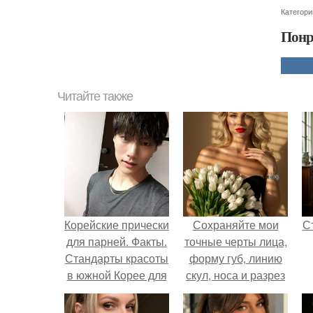
Категори
Понр
Читайте также
Корейские прически
Сохраняйте мои
С
для парней. Факты.
точные черты лица,
Стандарты красоты
форму губ, линию
в южной Корее для
скул, носа и разрез
парней?
глаз.
э