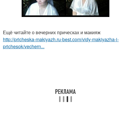
Ещё читайте о вечерних прическах и макияж
http://pricheska-makiyazh.ru-best.com/vidy-makiyazha-i-
prichesok/vechern...