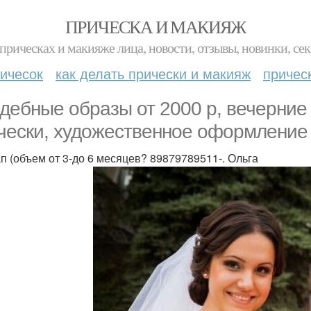
ПРИЧЕСКА И МАКИЯЖ
прическах и макияже лица, новости, отзывы, новинки, сек
ичесок
как делать прически и макияж
причес
дебные образы от 2000 р, вечерние 
чески, художественное оформление
ап (объем от 3-до 6 месяцев? 89879789511-. Ольга