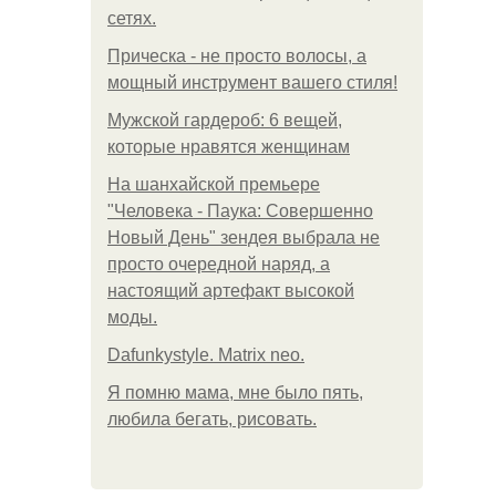
сетях.
Прическа - не просто волосы, а
мощный инструмент вашего стиля!
Мужской гардероб: 6 вещей,
которые нравятся женщинам
На шанхайской премьере
"Человека - Паука: Совершенно
Новый День" зендея выбрала не
просто очередной наряд, а
настоящий артефакт высокой
моды.
Dafunkystyle. Matrix neo.
Я помню мама, мне было пять,
любила бегать, рисовать.