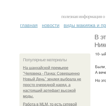
полезная информация о 
главная
новости
виды макияжа и пр
В э
Ник
10- ы
Популярные материалы
Были 
На шанхайской премьере
А веч
"Человека - Паука: Совершенно
Новый День" зендея выбрала не
Но эт
просто очередной наряд, а
настоящий артефакт высокой
моды.
Работа в MLM, то есть сетевой