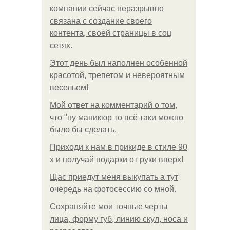
компании сейчас неразрывно
связана с создание своего
контента, своей страницы в соц
сетях.
Этот день был наполнен особенной
красотой, трепетом и невероятным
весельем!
Мой ответ на комментарий о том,
что "ну маникюр то всё таки можно
было бы сделать.
Приходи к нам в прикиде в стиле 90
х и получай подарки от руки вверх!
Щас приедут меня выкупать а тут
очередь на фотосессию со мной.
Сохраняйте мои точные черты
лица, форму губ, линию скул, носа и