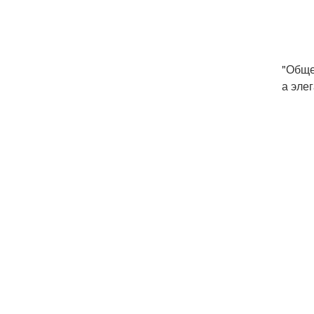
"Обще
а эле