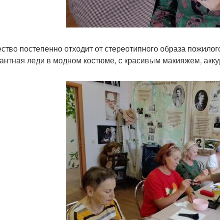
ство постепенно отходит от стереотипного образа пожилого 
гантная леди в модном костюме, с красивым макияжем, аккур