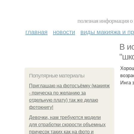
полезная информация о 
главная
новости
виды макияжа и пр
В и
"шк
Хорош
возра
Популярные материалы
Инга 
Приглашаю на фотосъёмку (макияж
- прическа по желанию за
отдельную плату) так же делаю
фотокнигу!
Девочки, нам требуются модели
для отработки скорости объемных
причесок таких как на фото и