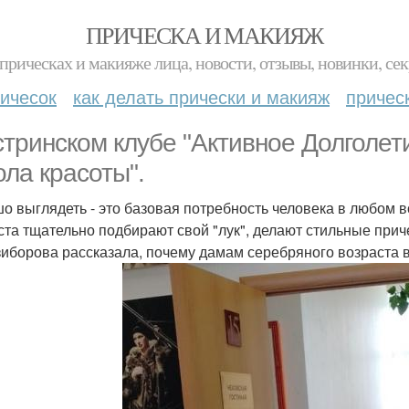
ПРИЧЕСКА И МАКИЯЖ
прическах и макияже лица, новости, отзывы, новинки, сек
ичесок
как делать прически и макияж
причес
стринском клубе "Активное Долголет
ола красоты".
о выглядеть - это базовая потребность человека в любом 
ста тщательно подбирают свой "лук", делают стильные прич
зиборова рассказала, почему дамам серебряного возраста 