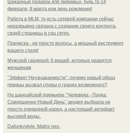
Шикарный подарок для любимых, будь то 14
февраля, 8 марта или день рождения!
Работа в MLM, то есть сетевой компании сейчас
неразрывно связана с создание своего контента,
своей страницы в соц сетях.
Прическа - не просто волосы, а мощный инструмент
вашего стиля!
Мужской гардероб: 6 вещей, которые нравятся
женщинам
"Эффект Неузнаваемости": почему новый образ
певицы вызвал споры о гранях возможного?
На шанхайской премьере "Человека - Паука:
Совершенно Новый День" зендея выбрала не
просто очередной наряд, а настоящий артефакт
высокой моды.
Dafunkystyle. Matrix neo.