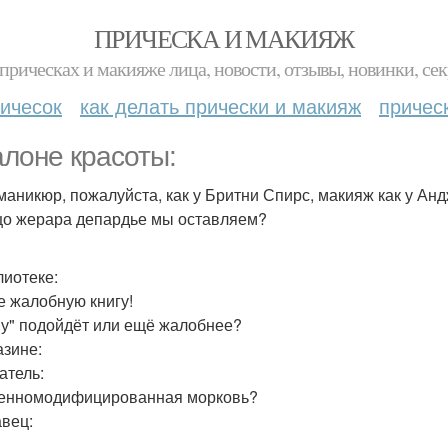
ПРИЧЕСКА И МАКИЯЖ
прическах и макияже лица, новости, отзывы, новинки, сек
ичесок
как делать прически и макияж
причес
алоне красоты:
 маникюр, пожалуйста, как у Бритни Спирс, макияж как у Ан
ицо жерара депардье мы оставляем?
лиотеке:
те жалобную книгу!
му" подойдёт или ещё жалобнее?
азине:
атель:
 генномодифицированная морковь?
вец: