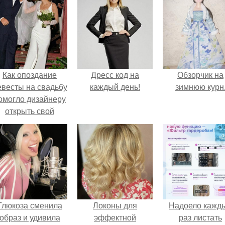
Как опоздание
Дресс код на
Обзорчик на
евесты на свадьбу
каждый день!
зимнюю курн
омогло дизайнеру
открыть свой
бренд.
Глюкоза сменила
Локоны для
Надоело кажд
образ и удивила
эффектной
раз листать