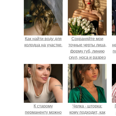
Как найти воду для
Сохраняйте мои
колодца на участке.
точные черты лица,
н
форму губ, линию
п
скул, носа и разрез
глаз.
К старому
Челка - шторка:
перманенту можно
кому подходит, как