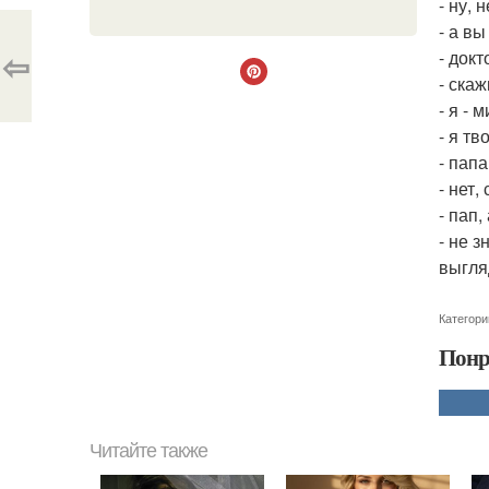
- ну,
- а в
⇦
- док
- скаж
- я - 
- я тв
- пап
- нет
- пап,
- не 
выгля
Категори
Понр
Читайте также