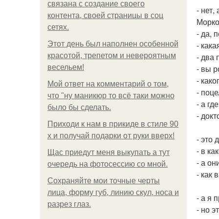
связана с создание своего
- нет
контента, своей страницы в соц
Морко
сетях.
- да,
Этот день был наполнен особенной
- как
красотой, трепетом и невероятным
- два 
весельем!
- вы 
- како
Мой ответ на комментарий о том,
- поц
что "ну маникюр то всё таки можно
- а гд
было бы сделать.
- докт
Приходи к нам в прикиде в стиле 90
х и получай подарки от руки вверх!
- это
- в к
Щас приедут меня выкупать а тут
- а он
очередь на фотосессию со мной.
- как
Сохраняйте мои точные черты
лица, форму губ, линию скул, носа и
- а я 
разрез глаз.
- но 