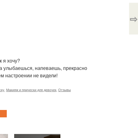
⇨
к я хочу?
егда улыбаешься, напеваешь, прекрасно
ем настроении не видели!
ску
,
Макияж и прически для девочек
,
Отзывы