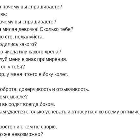
, а почему вы спрашиваете?
вь:
 почему вы спрашиваете?
ая милая девочка! Сколько тебе?
по сто, пожалуйста.
родились какого?
го числа или какого хрена?
елуй меня в знак примирения.
е он у тебя?
ор, у меня что-то в боку колет.
 доброта, доверчивость и отзывчивость.
аком смысле?
и выходят всегда боком.
 вам удается столько успевать и относиться ко всему оптими
просто ни с кем не спорю.
это же невозможно?