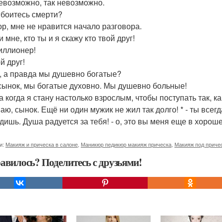
 невозможно, так невозможно.
ы боитесь смерти?
тор, мне не нравится начало разговора.
и мне, кто ты и я скажу кто твой друг!
миллионер!
ой друг!
а, а правда мы душевно богатые?
, сынок, мы богатые духовно. Мы душевно больные!
 а когда я стану настолько взрослым, чтобы поступать так, ка
знаю, сынок. Ещё ни один мужик не жил так долго! * - ты вс
дишь. Душа радуется за тебя! - о, это вы меня еще в хорош
и:
Макияж и прическа в салоне
,
Маникюр педикюр макияж прическа
,
Макияж под приче
авилось? Поделитесь с друзьями!