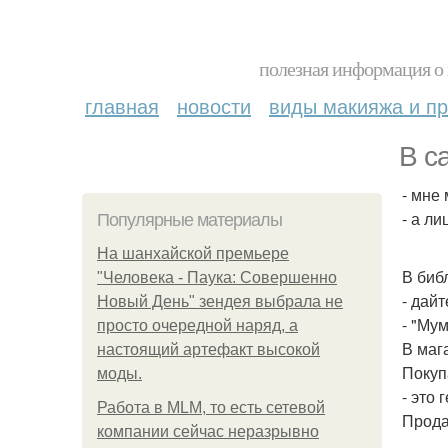
полезная информация о 
главная
новости
виды макияжа и пр
В с
- мне
- а л
Популярные материалы
На шанхайской премьере
В биб
"Человека - Паука: Совершенно
- дай
Новый День" зендея выбрала не
- "Му
просто очередной наряд, а
В маг
настоящий артефакт высокой
Покуп
моды.
- это
Работа в MLM, то есть сетевой
Прода
компании сейчас неразрывно