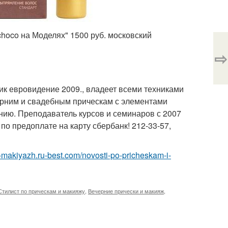
hoco на Моделях" 1500 руб. московский
⇨
ник евровидение 2009., владеет всеми техниками
ерним и свадебным прическам с элементами
нию. Преподаватель курсов и семинаров с 2007
по предоплате на карту сбербанк! 212-33-57,
a-makiyazh.ru-best.com/novosti-po-pricheskam-i-
Стилист по прическам и макияжу
,
Вечерние прически и макияж
,