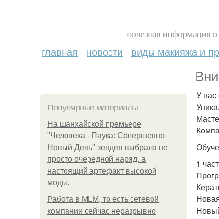
полезная информация о 
главная
новости
виды макияжа и пр
Вни
У нас
Уника
Популярные материалы
Масте
На шанхайской премьере
Компа
"Человека - Паука: Совершенно
Обучен
Новый День" зендея выбрала не
просто очередной наряд, а
1 час
настоящий артефакт высокой
Прогр
моды.
Керат
Новая
Работа в MLM, то есть сетевой
Новый
компании сейчас неразрывно