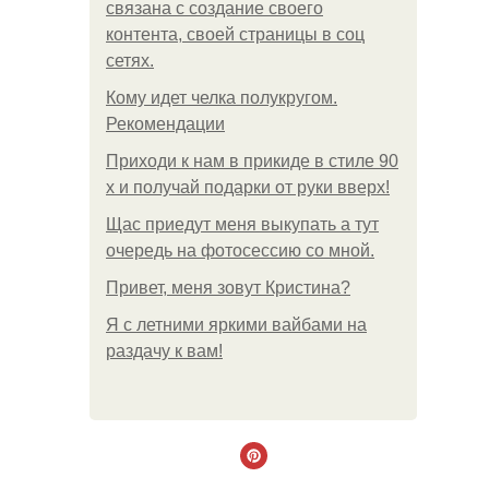
связана с создание своего
контента, своей страницы в соц
сетях.
Кому идет челка полукругом.
Рекомендации
Приходи к нам в прикиде в стиле 90
х и получай подарки от руки вверх!
Щас приедут меня выкупать а тут
очередь на фотосессию со мной.
Привет, меня зовут Кристина?
Я с летними яркими вайбами на
раздачу к вам!