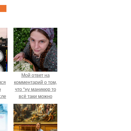
Мой ответ на
лся
комментарий о том,
о
что "ну маникюр то
сле
всё таки можно
нь
было бы сделать.
мым
ом.