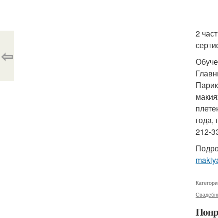
2 час
серти
⇦
Обуче
Главн
Парик
макия
плете
года,
212-3
Подро
makiya
Категори
Свадебн
Понр