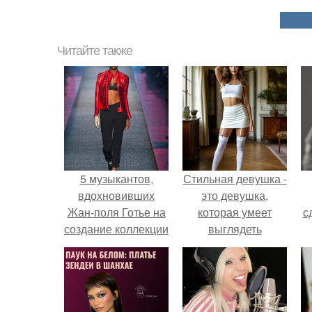
Читайте также
5 музыкантов,
Стильная девушка -
вдохновивших
это девушка,
Жан-поля Готье на
которая умеет
с
создание коллекции
выглядеть
весна - лето 2013.
привлекательно и
элегантно в любои
ситуации.