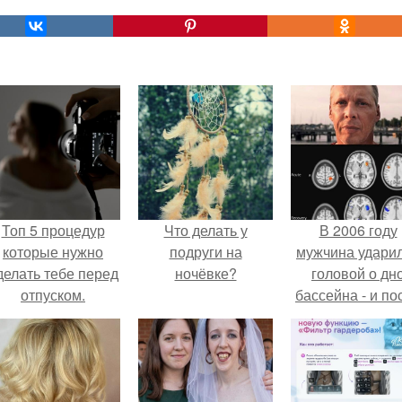
Топ 5 процедур
Что делать у
В 2006 году
которые нужно
подруги на
мужчина удари
делать тебе перед
ночёвке?
головой о дн
отпуском.
бассейна - и по
этого его жиз
изменилась са
странным образ