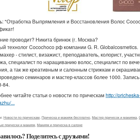
ть: "Отработка Выпрямления и Восстановления Волос Cococ
фикат!
ние проводит? Никита бринюк (г. Москва?
ый технолог Cocochoco рф компании G. R. Globalcosmetics.
махер - стилист, визажист, преподаватель, колорист, участ
жа, специалист по наращиванию волос, специалист по веч
ния, а так же креативным и салонным стрижкам и окрашива
 проведено семинаров и мастер-классов более 1000. Запись 
3-84.
бнее читайте статьи о новости по прическам
http://prichesk
zhu/...
и:
Новости по прическам
,
Прическа и макияж бесплатно
,
Мастер причесок и макияжа
,
ые прически и макияж
,
Макияж и прическа в салоне
авилось? Поделитесь с друзьями!